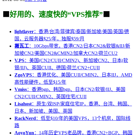
🟩
好用的、速度快的“VPS推荐”
🟩
lightlayer
：香港/台湾/菲律宾/泰国/新加坡/美国/英国/德
国，云服务器$25/年，独服$59/月
搬瓦工
：10Gbps带宽，香港CN2/日本CN2&软银&IIJ/新
加坡CN2/美国CN2&CMIN2/加拿大CN2/荷兰CU2
V.PS
：美国(CN2/CUII/CMIN2)、新加坡CN2、日本(软
银/IIJ)、英国CUII、德国/荷兰/CN2+CUII
ZgoVPS
：香港优化、美国CUII/CMIN2、日本IIJ，AMD
高性能硬件，低至$15/年
Vmiss
：香港bgp、韩国bgp、日本CN2/软银/IIJ、美国
CN2/CUII/CMIN2、英国住宅/CUII
Lisahost
：原生/双ISP/家庭住宅IP，香港、台湾、韩国、
日本、新加坡、美国、英国
RackNerd
：低至$10/年的美国VPS，13个机房，国际线
路
AoyoYun
：14年历史VPS老品牌，香港CN2+BGP、韩国