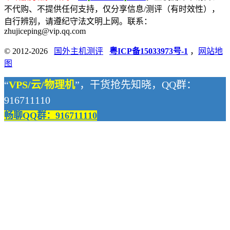
不代购、不提供任何支持，仅分享信息/测评（有时效性），
自行辨别，请遵纪守法文明上网。联系：
zhujiceping@vip.qq.com
© 2012-2026
国外主机测评
粤ICP备15033973号-1
，
网站地
图
“
VPS/云/物理机
”，干货抢先知晓，QQ群：
916711110
畅聊QQ群：916711110