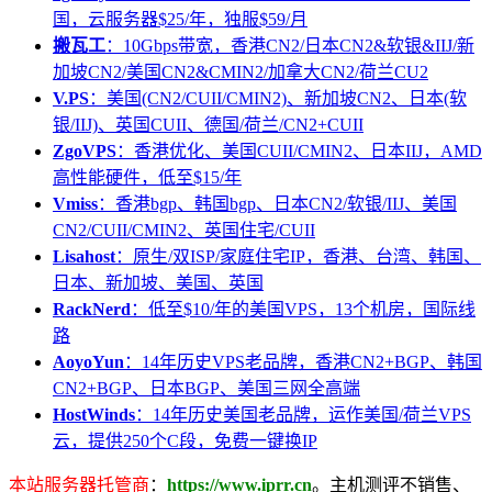
国，云服务器$25/年，独服$59/月
搬瓦工
：10Gbps带宽，香港CN2/日本CN2&软银&IIJ/新
加坡CN2/美国CN2&CMIN2/加拿大CN2/荷兰CU2
V.PS
：美国(CN2/CUII/CMIN2)、新加坡CN2、日本(软
银/IIJ)、英国CUII、德国/荷兰/CN2+CUII
ZgoVPS
：香港优化、美国CUII/CMIN2、日本IIJ，AMD
高性能硬件，低至$15/年
Vmiss
：香港bgp、韩国bgp、日本CN2/软银/IIJ、美国
CN2/CUII/CMIN2、英国住宅/CUII
Lisahost
：原生/双ISP/家庭住宅IP，香港、台湾、韩国、
日本、新加坡、美国、英国
RackNerd
：低至$10/年的美国VPS，13个机房，国际线
路
AoyoYun
：14年历史VPS老品牌，香港CN2+BGP、韩国
CN2+BGP、日本BGP、美国三网全高端
HostWinds
：14年历史美国老品牌，运作美国/荷兰VPS
云，提供250个C段，免费一键换IP
本站服务器托管商
：
https://www.iprr.cn
。主机测评不销售、