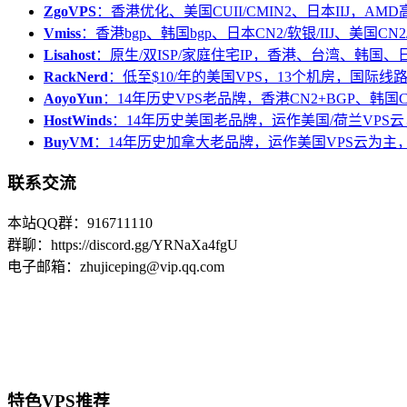
ZgoVPS
：香港优化、美国CUII/CMIN2、日本IIJ，AM
Vmiss
：香港bgp、韩国bgp、日本CN2/软银/IIJ、美国CN2/
Lisahost
：原生/双ISP/家庭住宅IP，香港、台湾、韩国
RackNerd
：低至$10/年的美国VPS，13个机房，国际线
AoyoYun
：14年历史VPS老品牌，香港CN2+BGP、韩国
HostWinds
：14年历史美国老品牌，运作美国/荷兰VPS云
BuyVM
：14年历史加拿大老品牌，运作美国VPS云为主，
联系交流
本站QQ群：916711110
群聊：https://discord.gg/YRNaXa4fgU
电子邮箱：zhujiceping@vip.qq.com
特色VPS推荐