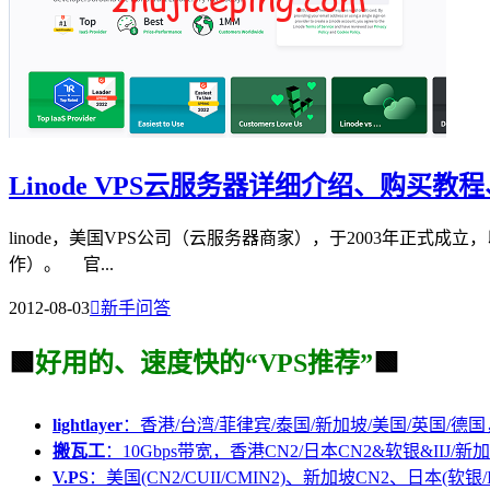
Linode VPS云服务器详细介绍、购买
linode，美国VPS公司（云服务器商家），于2003年正式成立
作）。 官...
2012-08-03

新手问答
🟩
好用的、速度快的“VPS推荐”
🟩
lightlayer
：香港/台湾/菲律宾/泰国/新加坡/美国/英国/德国
搬瓦工
：10Gbps带宽，香港CN2/日本CN2&软银&IIJ/新加
V.PS
：美国(CN2/CUII/CMIN2)、新加坡CN2、日本(软银/I