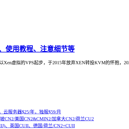
教程、使用教程、注意细节等
，以Xen虚拟的VPS起步，于2015年放弃XEN转投KVM的怀抱，2
，云服务器$25/年，独服$59/月
坡CN2/美国CN2&CMIN2/加拿大CN2/荷兰CU2
IJ)、英国CUII、德国/荷兰/CN2+CUII