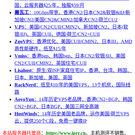
国，云服务器$25/年，独服$59/月
搬瓦工
：10Gbps带宽，香港CN2/日本CN2&软银&IIJ/新
加坡CN2/美国CN2&CMIN2/加拿大CN2/荷兰CU2
V.PS
：美国(CN2/CUII/CMIN2)、新加坡CN2、日本(软
银/IIJ)、英国CUII、德国/荷兰/CN2+CUII
ZgoVPS
：香港优化、美国CUII/CMIN2、日本IIJ，AMD
高性能硬件，低至$15/年
Vmiss
：香港bgp、韩国bgp、日本CN2/软银/IIJ、美国
CN2/CUII/CMIN2、英国住宅/CUII
Lisahost
：原生/双ISP/家庭住宅IP，香港、台湾、韩国、
日本、新加坡、美国、英国
RackNerd
：低至$10/年的美国VPS，13个机房，国际线
路
AoyoYun
：14年历史VPS老品牌，香港CN2+BGP、韩国
CN2+BGP、日本BGP、美国三网全高端
HostWinds
：14年历史美国老品牌，运作美国/荷兰VPS
云，提供250个C段，免费一键换IP
本站服务器托管商
：
https://www.iprr.cn
。主机测评不销售、