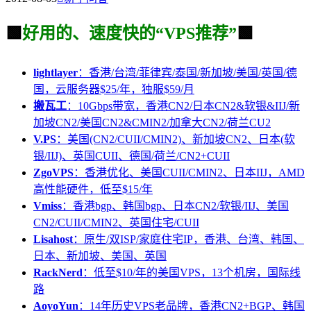
🟩
好用的、速度快的“VPS推荐”
🟩
lightlayer
：香港/台湾/菲律宾/泰国/新加坡/美国/英国/德
国，云服务器$25/年，独服$59/月
搬瓦工
：10Gbps带宽，香港CN2/日本CN2&软银&IIJ/新
加坡CN2/美国CN2&CMIN2/加拿大CN2/荷兰CU2
V.PS
：美国(CN2/CUII/CMIN2)、新加坡CN2、日本(软
银/IIJ)、英国CUII、德国/荷兰/CN2+CUII
ZgoVPS
：香港优化、美国CUII/CMIN2、日本IIJ，AMD
高性能硬件，低至$15/年
Vmiss
：香港bgp、韩国bgp、日本CN2/软银/IIJ、美国
CN2/CUII/CMIN2、英国住宅/CUII
Lisahost
：原生/双ISP/家庭住宅IP，香港、台湾、韩国、
日本、新加坡、美国、英国
RackNerd
：低至$10/年的美国VPS，13个机房，国际线
路
AoyoYun
：14年历史VPS老品牌，香港CN2+BGP、韩国