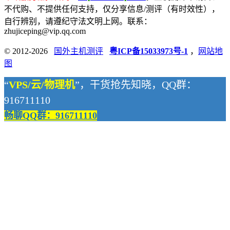
不代购、不提供任何支持，仅分享信息/测评（有时效性），
自行辨别，请遵纪守法文明上网。联系：
zhujiceping@vip.qq.com
© 2012-2026
国外主机测评
粤ICP备15033973号-1
，
网站地
图
“
VPS/云/物理机
”，干货抢先知晓，QQ群：
916711110
畅聊QQ群：916711110