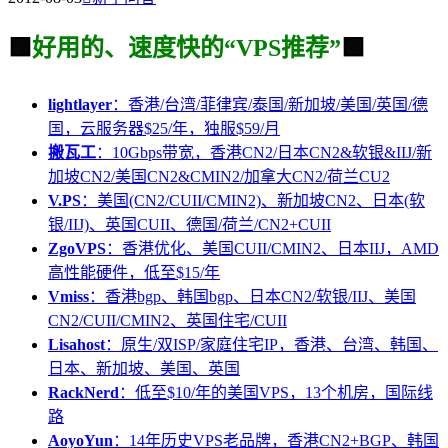
🟩
好用的、速度快的“VPS推荐”
🟩
lightlayer
：香港/台湾/菲律宾/泰国/新加坡/美国/英国/德
国，云服务器$25/年，独服$59/月
搬瓦工
：10Gbps带宽，香港CN2/日本CN2&软银&IIJ/新
加坡CN2/美国CN2&CMIN2/加拿大CN2/荷兰CU2
V.PS
：美国(CN2/CUII/CMIN2)、新加坡CN2、日本(软
银/IIJ)、英国CUII、德国/荷兰/CN2+CUII
ZgoVPS
：香港优化、美国CUII/CMIN2、日本IIJ，AMD
高性能硬件，低至$15/年
Vmiss
：香港bgp、韩国bgp、日本CN2/软银/IIJ、美国
CN2/CUII/CMIN2、英国住宅/CUII
Lisahost
：原生/双ISP/家庭住宅IP，香港、台湾、韩国、
日本、新加坡、美国、英国
RackNerd
：低至$10/年的美国VPS，13个机房，国际线
路
AoyoYun
：14年历史VPS老品牌，香港CN2+BGP、韩国