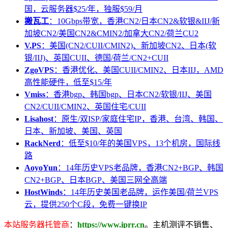
国，云服务器$25/年，独服$59/月
搬瓦工
：10Gbps带宽，香港CN2/日本CN2&软银&IIJ/新
加坡CN2/美国CN2&CMIN2/加拿大CN2/荷兰CU2
V.PS
：美国(CN2/CUII/CMIN2)、新加坡CN2、日本(软
银/IIJ)、英国CUII、德国/荷兰/CN2+CUII
ZgoVPS
：香港优化、美国CUII/CMIN2、日本IIJ，AMD
高性能硬件，低至$15/年
Vmiss
：香港bgp、韩国bgp、日本CN2/软银/IIJ、美国
CN2/CUII/CMIN2、英国住宅/CUII
Lisahost
：原生/双ISP/家庭住宅IP，香港、台湾、韩国、
日本、新加坡、美国、英国
RackNerd
：低至$10/年的美国VPS，13个机房，国际线
路
AoyoYun
：14年历史VPS老品牌，香港CN2+BGP、韩国
CN2+BGP、日本BGP、美国三网全高端
HostWinds
：14年历史美国老品牌，运作美国/荷兰VPS
云，提供250个C段，免费一键换IP
本站服务器托管商
：
https://www.iprr.cn
。主机测评不销售、