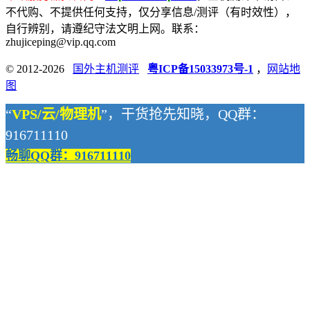
不代购、不提供任何支持，仅分享信息/测评（有时效性），
自行辨别，请遵纪守法文明上网。联系：
zhujiceping@vip.qq.com
© 2012-2026
国外主机测评
粤ICP备15033973号-1
，
网站地
图
“
VPS/云/物理机
”，干货抢先知晓，QQ群：
916711110
畅聊QQ群：916711110