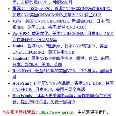
国，云服务器$25/年，独服$59/月
搬瓦工
：10Gbps带宽，香港CN2/日本CN2&软银&IIJ/新
加坡CN2/美国CN2&CMIN2/加拿大CN2/荷兰CU2
V.PS
：美国(CN2/CUII/CMIN2)、新加坡CN2、日本(软
银/IIJ)、英国CUII、德国/荷兰/CN2+CUII
ZgoVPS
：香港优化、美国CUII/CMIN2、日本IIJ，AMD
高性能硬件，低至$15/年
Vmiss
：香港bgp、韩国bgp、日本CN2/软银/IIJ、美国
CN2/CUII/CMIN2、英国住宅/CUII
Lisahost
：原生/双ISP/家庭住宅IP，香港、台湾、韩国、
日本、新加坡、美国、英国
RackNerd
：低至$10/年的美国VPS，13个机房，国际线
路
AoyoYun
：14年历史VPS老品牌，香港CN2+BGP、韩国
CN2+BGP、日本BGP、美国三网全高端
HostWinds
：14年历史美国老品牌，运作美国/荷兰VPS
云，提供250个C段，免费一键换IP
本站服务器托管商
：
https://www.iprr.cn
。主机测评不销售、