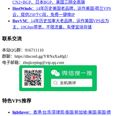
CN2+BGP、日本BGP、美国三网全高端
HostWinds
：14年历史美国老品牌，运作美国/荷兰VPS
云，提供250个C段，免费一键换IP
BuyVM
：14年历史加拿大老品牌，运作美国VPS云为
主，10Gbps带宽，不限流量，有便宜块存储
联系交流
本站QQ群：916711110
群聊：https://discord.gg/YRNaXa4fgU
电子邮箱：zhujiceping@vip.qq.com
特色VPS推荐
lightlayer
：香港/台湾/菲律宾/泰国/新加坡/美国/英国/德