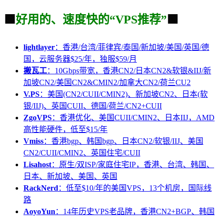
🟩
好用的、速度快的“VPS推荐”
🟩
lightlayer
：香港/台湾/菲律宾/泰国/新加坡/美国/英国/德
国，云服务器$25/年，独服$59/月
搬瓦工
：10Gbps带宽，香港CN2/日本CN2&软银&IIJ/新
加坡CN2/美国CN2&CMIN2/加拿大CN2/荷兰CU2
V.PS
：美国(CN2/CUII/CMIN2)、新加坡CN2、日本(软
银/IIJ)、英国CUII、德国/荷兰/CN2+CUII
ZgoVPS
：香港优化、美国CUII/CMIN2、日本IIJ，AMD
高性能硬件，低至$15/年
Vmiss
：香港bgp、韩国bgp、日本CN2/软银/IIJ、美国
CN2/CUII/CMIN2、英国住宅/CUII
Lisahost
：原生/双ISP/家庭住宅IP，香港、台湾、韩国、
日本、新加坡、美国、英国
RackNerd
：低至$10/年的美国VPS，13个机房，国际线
路
AoyoYun
：14年历史VPS老品牌，香港CN2+BGP、韩国