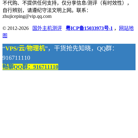
不代购、不提供任何支持，仅分享信息/测评（有时效性），
自行辨别，请遵纪守法文明上网。联系：
zhujiceping@vip.qq.com
© 2012-2026
国外主机测评
粤ICP备15033973号-1
，
网站地
图
“
VPS/云/物理机
”，干货抢先知晓，QQ群：
916711110
畅聊QQ群：916711110