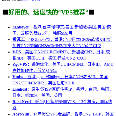
🟩
好用的、速度快的“VPS推荐”
🟩
lightlayer
：香港/台湾/菲律宾/泰国/新加坡/美国/英国/德
国，云服务器$25/年，独服$59/月
搬瓦工
：10Gbps带宽，香港CN2/日本CN2&软银&IIJ/新
加坡CN2/美国CN2&CMIN2/加拿大CN2/荷兰CU2
V.PS
：美国(CN2/CUII/CMIN2)、新加坡CN2、日本(软
银/IIJ)、英国CUII、德国/荷兰/CN2+CUII
ZgoVPS
：香港优化、美国CUII/CMIN2、日本IIJ，AMD
高性能硬件，低至$15/年
Vmiss
：香港bgp、韩国bgp、日本CN2/软银/IIJ、美国
CN2/CUII/CMIN2、英国住宅/CUII
Lisahost
：原生/双ISP/家庭住宅IP，香港、台湾、韩国、
日本、新加坡、美国、英国
RackNerd
：低至$10/年的美国VPS，13个机房，国际线
路
AoyoYun
：14年历史VPS老品牌，香港CN2+BGP、韩国