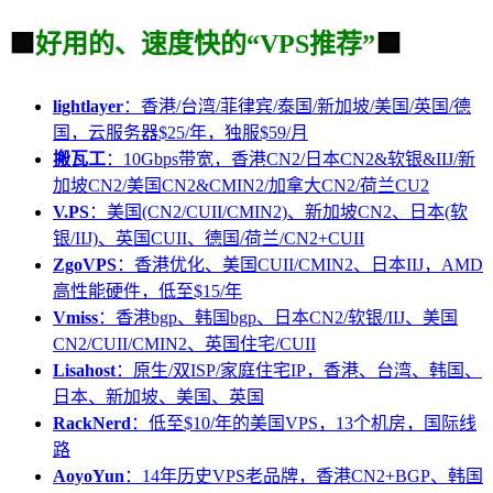
🟩
好用的、速度快的“VPS推荐”
🟩
lightlayer
：香港/台湾/菲律宾/泰国/新加坡/美国/英国/德
国，云服务器$25/年，独服$59/月
搬瓦工
：10Gbps带宽，香港CN2/日本CN2&软银&IIJ/新
加坡CN2/美国CN2&CMIN2/加拿大CN2/荷兰CU2
V.PS
：美国(CN2/CUII/CMIN2)、新加坡CN2、日本(软
银/IIJ)、英国CUII、德国/荷兰/CN2+CUII
ZgoVPS
：香港优化、美国CUII/CMIN2、日本IIJ，AMD
高性能硬件，低至$15/年
Vmiss
：香港bgp、韩国bgp、日本CN2/软银/IIJ、美国
CN2/CUII/CMIN2、英国住宅/CUII
Lisahost
：原生/双ISP/家庭住宅IP，香港、台湾、韩国、
日本、新加坡、美国、英国
RackNerd
：低至$10/年的美国VPS，13个机房，国际线
路
AoyoYun
：14年历史VPS老品牌，香港CN2+BGP、韩国