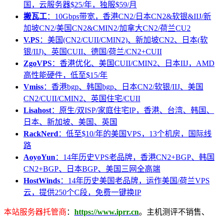
国，云服务器$25/年，独服$59/月
搬瓦工
：10Gbps带宽，香港CN2/日本CN2&软银&IIJ/新
加坡CN2/美国CN2&CMIN2/加拿大CN2/荷兰CU2
V.PS
：美国(CN2/CUII/CMIN2)、新加坡CN2、日本(软
银/IIJ)、英国CUII、德国/荷兰/CN2+CUII
ZgoVPS
：香港优化、美国CUII/CMIN2、日本IIJ，AMD
高性能硬件，低至$15/年
Vmiss
：香港bgp、韩国bgp、日本CN2/软银/IIJ、美国
CN2/CUII/CMIN2、英国住宅/CUII
Lisahost
：原生/双ISP/家庭住宅IP，香港、台湾、韩国、
日本、新加坡、美国、英国
RackNerd
：低至$10/年的美国VPS，13个机房，国际线
路
AoyoYun
：14年历史VPS老品牌，香港CN2+BGP、韩国
CN2+BGP、日本BGP、美国三网全高端
HostWinds
：14年历史美国老品牌，运作美国/荷兰VPS
云，提供250个C段，免费一键换IP
本站服务器托管商
：
https://www.iprr.cn
。主机测评不销售、