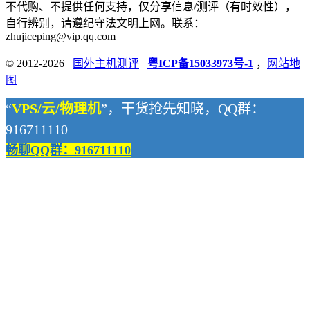
不代购、不提供任何支持，仅分享信息/测评（有时效性），
自行辨别，请遵纪守法文明上网。联系：
zhujiceping@vip.qq.com
© 2012-2026
国外主机测评
粤ICP备15033973号-1
，
网站地
图
“
VPS/云/物理机
”，干货抢先知晓，QQ群：
916711110
畅聊QQ群：916711110