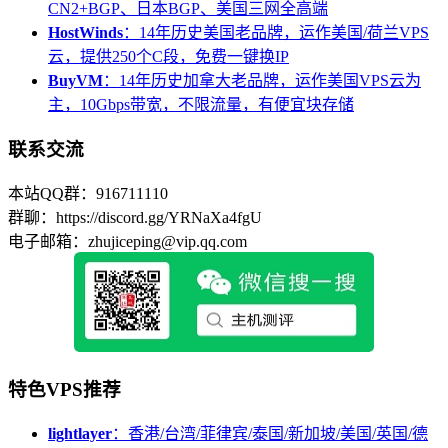
CN2+BGP、日本BGP、美国三网全高端
HostWinds
：14年历史美国老品牌，运作美国/荷兰VPS
云，提供250个C段，免费一键换IP
BuyVM
：14年历史加拿大老品牌，运作美国VPS云为
主，10Gbps带宽，不限流量，有便宜块存储
联系交流
本站QQ群：916711110
群聊：https://discord.gg/YRNaXa4fgU
电子邮箱：zhujiceping@vip.qq.com
特色VPS推荐
lightlayer
：香港/台湾/菲律宾/泰国/新加坡/美国/英国/德