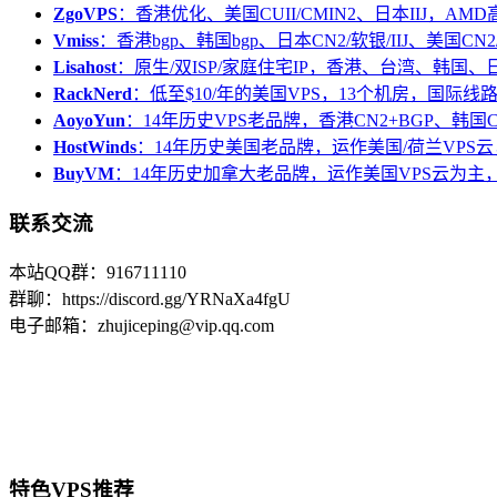
ZgoVPS
：香港优化、美国CUII/CMIN2、日本IIJ，AM
Vmiss
：香港bgp、韩国bgp、日本CN2/软银/IIJ、美国CN2/
Lisahost
：原生/双ISP/家庭住宅IP，香港、台湾、韩国
RackNerd
：低至$10/年的美国VPS，13个机房，国际线
AoyoYun
：14年历史VPS老品牌，香港CN2+BGP、韩国
HostWinds
：14年历史美国老品牌，运作美国/荷兰VPS云
BuyVM
：14年历史加拿大老品牌，运作美国VPS云为主，
联系交流
本站QQ群：916711110
群聊：https://discord.gg/YRNaXa4fgU
电子邮箱：zhujiceping@vip.qq.com
特色VPS推荐