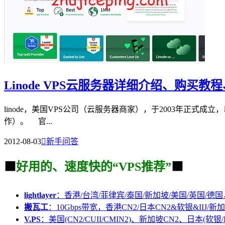
Linode VPS云服务器详细介绍、购买
linode，美国VPS公司（云服务器商家），于2003年正式成立
作）。 官...
2012-08-03

新手问答
🟩
好用的、速度快的“VPS推荐”
🟩
lightlayer
：香港/台湾/菲律宾/泰国/新加坡/美国/英国/德国
搬瓦工
：10Gbps带宽，香港CN2/日本CN2&软银&IIJ/新加
V.PS
：美国(CN2/CUII/CMIN2)、新加坡CN2、日本(软银/I