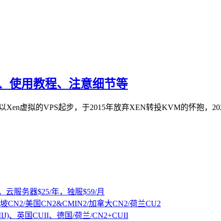
教程、使用教程、注意细节等
，以Xen虚拟的VPS起步，于2015年放弃XEN转投KVM的怀抱，2
，云服务器$25/年，独服$59/月
坡CN2/美国CN2&CMIN2/加拿大CN2/荷兰CU2
IJ)、英国CUII、德国/荷兰/CN2+CUII