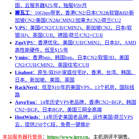
国，云服务器$25/年，独服$59/月
搬瓦工
：10Gbps带宽，香港CN2/日本CN2&软银&IIJ/新
加坡CN2/美国CN2&CMIN2/加拿大CN2/荷兰CU2
V.PS
：美国(CN2/CUII/CMIN2)、新加坡CN2、日本(软
银/IIJ)、英国CUII、德国/荷兰/CN2+CUII
ZgoVPS
：香港优化、美国CUII/CMIN2、日本IIJ，AMD
高性能硬件，低至$15/年
Vmiss
：香港bgp、韩国bgp、日本CN2/软银/IIJ、美国
CN2/CUII/CMIN2、英国住宅/CUII
Lisahost
：原生/双ISP/家庭住宅IP，香港、台湾、韩国、
日本、新加坡、美国、英国
RackNerd
：低至$10/年的美国VPS，13个机房，国际线
路
AoyoYun
：14年历史VPS老品牌，香港CN2+BGP、韩国
CN2+BGP、日本BGP、美国三网全高端
HostWinds
：14年历史美国老品牌，运作美国/荷兰VPS
云，提供250个C段，免费一键换IP
本站服务器托管商
：
https://www.iprr.cn
。主机测评不销售、