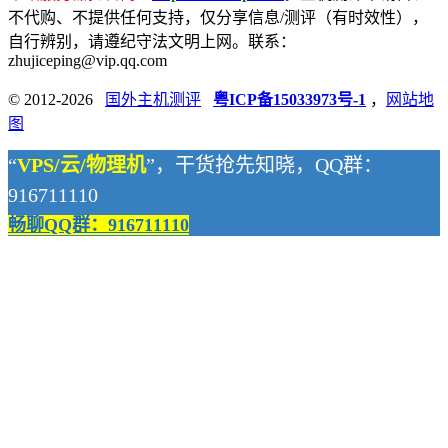
不代购、不提供任何支持，仅分享信息/测评（有时效性），
自行辨别，请遵纪守法文明上网。联系：
zhujiceping@vip.qq.com
© 2012-2026
国外主机测评
粤ICP备15033973号-1
，
网站地
图
“
VPS/云/物理机
”，干货抢先知晓，QQ群：
916711110
畅聊QQ群：916711110