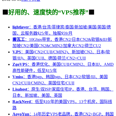
🟩
好用的、速度快的“VPS推荐”
🟩
lightlayer
：香港/台湾/菲律宾/泰国/新加坡/美国/英国/德
国，云服务器$25/年，独服$59/月
搬瓦工
：10Gbps带宽，香港CN2/日本CN2&软银&IIJ/新
加坡CN2/美国CN2&CMIN2/加拿大CN2/荷兰CU2
V.PS
：美国(CN2/CUII/CMIN2)、新加坡CN2、日本(软
银/IIJ)、英国CUII、德国/荷兰/CN2+CUII
ZgoVPS
：香港优化、美国CUII/CMIN2、日本IIJ，AMD
高性能硬件，低至$15/年
Vmiss
：香港bgp、韩国bgp、日本CN2/软银/IIJ、美国
CN2/CUII/CMIN2、英国住宅/CUII
Lisahost
：原生/双ISP/家庭住宅IP，香港、台湾、韩国、
日本、新加坡、美国、英国
RackNerd
：低至$10/年的美国VPS，13个机房，国际线
路
AoyoYun
：14年历史VPS老品牌，香港CN2+BGP、韩国