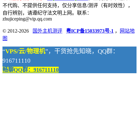
不代购、不提供任何支持，仅分享信息/测评（有时效性），
自行辨别，请遵纪守法文明上网。联系：
zhujiceping@vip.qq.com
© 2012-2026
国外主机测评
粤ICP备15033973号-1
，
网站地
图
“
VPS/云/物理机
”，干货抢先知晓，QQ群：
916711110
畅聊QQ群：916711110