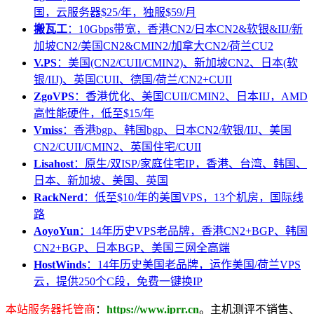
国，云服务器$25/年，独服$59/月
搬瓦工
：10Gbps带宽，香港CN2/日本CN2&软银&IIJ/新
加坡CN2/美国CN2&CMIN2/加拿大CN2/荷兰CU2
V.PS
：美国(CN2/CUII/CMIN2)、新加坡CN2、日本(软
银/IIJ)、英国CUII、德国/荷兰/CN2+CUII
ZgoVPS
：香港优化、美国CUII/CMIN2、日本IIJ，AMD
高性能硬件，低至$15/年
Vmiss
：香港bgp、韩国bgp、日本CN2/软银/IIJ、美国
CN2/CUII/CMIN2、英国住宅/CUII
Lisahost
：原生/双ISP/家庭住宅IP，香港、台湾、韩国、
日本、新加坡、美国、英国
RackNerd
：低至$10/年的美国VPS，13个机房，国际线
路
AoyoYun
：14年历史VPS老品牌，香港CN2+BGP、韩国
CN2+BGP、日本BGP、美国三网全高端
HostWinds
：14年历史美国老品牌，运作美国/荷兰VPS
云，提供250个C段，免费一键换IP
本站服务器托管商
：
https://www.iprr.cn
。主机测评不销售、