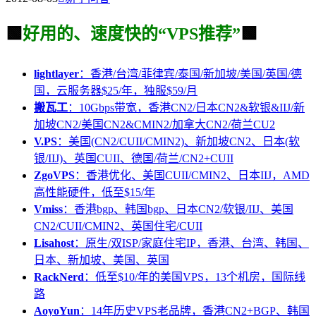
🟩
好用的、速度快的“VPS推荐”
🟩
lightlayer
：香港/台湾/菲律宾/泰国/新加坡/美国/英国/德
国，云服务器$25/年，独服$59/月
搬瓦工
：10Gbps带宽，香港CN2/日本CN2&软银&IIJ/新
加坡CN2/美国CN2&CMIN2/加拿大CN2/荷兰CU2
V.PS
：美国(CN2/CUII/CMIN2)、新加坡CN2、日本(软
银/IIJ)、英国CUII、德国/荷兰/CN2+CUII
ZgoVPS
：香港优化、美国CUII/CMIN2、日本IIJ，AMD
高性能硬件，低至$15/年
Vmiss
：香港bgp、韩国bgp、日本CN2/软银/IIJ、美国
CN2/CUII/CMIN2、英国住宅/CUII
Lisahost
：原生/双ISP/家庭住宅IP，香港、台湾、韩国、
日本、新加坡、美国、英国
RackNerd
：低至$10/年的美国VPS，13个机房，国际线
路
AoyoYun
：14年历史VPS老品牌，香港CN2+BGP、韩国