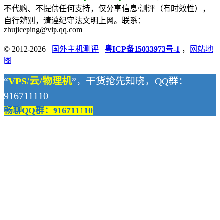
不代购、不提供任何支持，仅分享信息/测评（有时效性），
自行辨别，请遵纪守法文明上网。联系：
zhujiceping@vip.qq.com
© 2012-2026
国外主机测评
粤ICP备15033973号-1
，
网站地
图
“
VPS/云/物理机
”，干货抢先知晓，QQ群：
916711110
畅聊QQ群：916711110