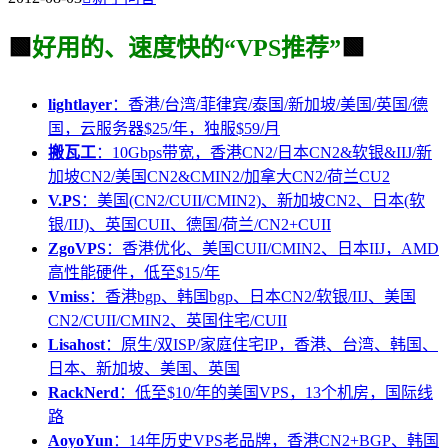
🟩
好用的、速度快的“VPS推荐”
🟩
lightlayer
：香港/台湾/菲律宾/泰国/新加坡/美国/英国/德
国，云服务器$25/年，独服$59/月
搬瓦工
：10Gbps带宽，香港CN2/日本CN2&软银&IIJ/新
加坡CN2/美国CN2&CMIN2/加拿大CN2/荷兰CU2
V.PS
：美国(CN2/CUII/CMIN2)、新加坡CN2、日本(软
银/IIJ)、英国CUII、德国/荷兰/CN2+CUII
ZgoVPS
：香港优化、美国CUII/CMIN2、日本IIJ，AMD
高性能硬件，低至$15/年
Vmiss
：香港bgp、韩国bgp、日本CN2/软银/IIJ、美国
CN2/CUII/CMIN2、英国住宅/CUII
Lisahost
：原生/双ISP/家庭住宅IP，香港、台湾、韩国、
日本、新加坡、美国、英国
RackNerd
：低至$10/年的美国VPS，13个机房，国际线
路
AoyoYun
：14年历史VPS老品牌，香港CN2+BGP、韩国