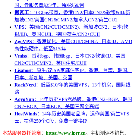
国，云服务器$25/年，独服$59/月
搬瓦工
：10Gbps带宽，香港CN2/日本CN2&软银&IIJ/新
加坡CN2/美国CN2&CMIN2/加拿大CN2/荷兰CU2
V.PS
：美国(CN2/CUII/CMIN2)、新加坡CN2、日本(软
银/IIJ)、英国CUII、德国/荷兰/CN2+CUII
ZgoVPS
：香港优化、美国CUII/CMIN2、日本IIJ，AMD
高性能硬件，低至$15/年
Vmiss
：香港bgp、韩国bgp、日本CN2/软银/IIJ、美国
CN2/CUII/CMIN2、英国住宅/CUII
Lisahost
：原生/双ISP/家庭住宅IP，香港、台湾、韩国、
日本、新加坡、美国、英国
RackNerd
：低至$10/年的美国VPS，13个机房，国际线
路
AoyoYun
：14年历史VPS老品牌，香港CN2+BGP、韩国
CN2+BGP、日本BGP、美国三网全高端
HostWinds
：14年历史美国老品牌，运作美国/荷兰VPS
云，提供250个C段，免费一键换IP
本站服务器托管商
：
https://www.iprr.cn
。主机测评不销售、