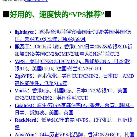
🟩
好用的、速度快的“VPS推荐”
🟩
lightlayer
：香港/台湾/菲律宾/泰国/新加坡/美国/英国/德
国，云服务器$25/年，独服$59/月
搬瓦工
：10Gbps带宽，香港CN2/日本CN2&软银&IIJ/新
加坡CN2/美国CN2&CMIN2/加拿大CN2/荷兰CU2
V.PS
：美国(CN2/CUII/CMIN2)、新加坡CN2、日本(软
银/IIJ)、英国CUII、德国/荷兰/CN2+CUII
ZgoVPS
：香港优化、美国CUII/CMIN2、日本IIJ，AMD
高性能硬件，低至$15/年
Vmiss
：香港bgp、韩国bgp、日本CN2/软银/IIJ、美国
CN2/CUII/CMIN2、英国住宅/CUII
Lisahost
：原生/双ISP/家庭住宅IP，香港、台湾、韩国、
日本、新加坡、美国、英国
RackNerd
：低至$10/年的美国VPS，13个机房，国际线
路
AoyoYun
：14年历史VPS老品牌，香港CN2+BGP、韩国