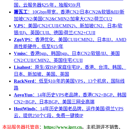
国，云服务器$25/年，独服$59/月
搬瓦工
：10Gbps带宽，香港CN2/日本CN2&软银&IIJ/新
加坡CN2/美国CN2&CMIN2/加拿大CN2/荷兰CU2
V.PS
：美国(CN2/CUII/CMIN2)、新加坡CN2、日本(软
银/IIJ)、英国CUII、德国/荷兰/CN2+CUII
ZgoVPS
：香港优化、美国CUII/CMIN2、日本IIJ，AMD
高性能硬件，低至$15/年
Vmiss
：香港bgp、韩国bgp、日本CN2/软银/IIJ、美国
CN2/CUII/CMIN2、英国住宅/CUII
Lisahost
：原生/双ISP/家庭住宅IP，香港、台湾、韩国、
日本、新加坡、美国、英国
RackNerd
：低至$10/年的美国VPS，13个机房，国际线
路
AoyoYun
：14年历史VPS老品牌，香港CN2+BGP、韩国
CN2+BGP、日本BGP、美国三网全高端
HostWinds
：14年历史美国老品牌，运作美国/荷兰VPS
云，提供250个C段，免费一键换IP
本站服务器托管商
：
https://www.iprr.cn
。主机测评不销售、