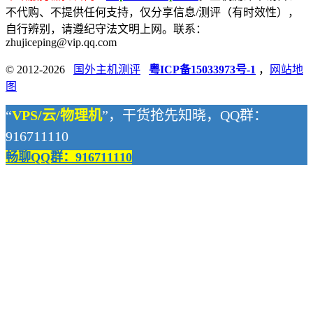
不代购、不提供任何支持，仅分享信息/测评（有时效性），
自行辨别，请遵纪守法文明上网。联系：
zhujiceping@vip.qq.com
© 2012-2026
国外主机测评
粤ICP备15033973号-1
，
网站地
图
“
VPS/云/物理机
”，干货抢先知晓，QQ群：
916711110
畅聊QQ群：916711110