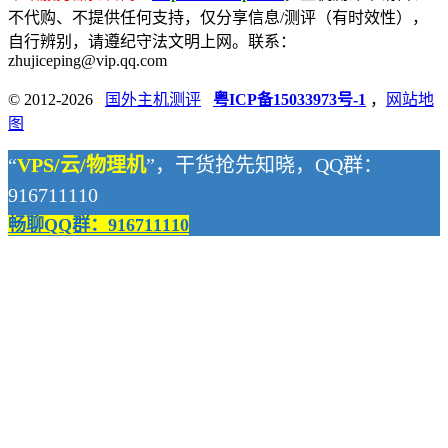
不代购、不提供任何支持，仅分享信息/测评（有时效性），
自行辨别，请遵纪守法文明上网。联系：
zhujiceping@vip.qq.com
© 2012-2026
国外主机测评
粤ICP备15033973号-1
，
网站地
图
“
VPS/云/物理机
”，干货抢先知晓，QQ群：
916711110
畅聊QQ群：916711110