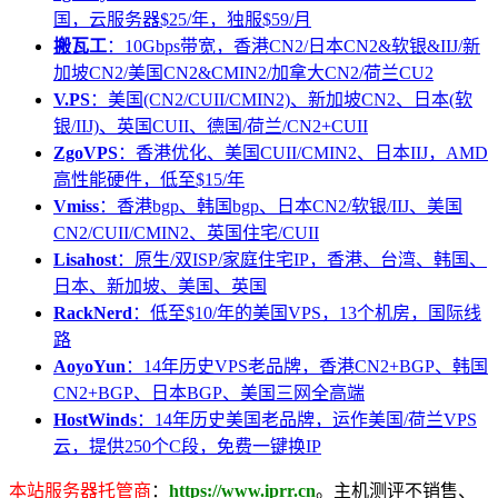
国，云服务器$25/年，独服$59/月
搬瓦工
：10Gbps带宽，香港CN2/日本CN2&软银&IIJ/新
加坡CN2/美国CN2&CMIN2/加拿大CN2/荷兰CU2
V.PS
：美国(CN2/CUII/CMIN2)、新加坡CN2、日本(软
银/IIJ)、英国CUII、德国/荷兰/CN2+CUII
ZgoVPS
：香港优化、美国CUII/CMIN2、日本IIJ，AMD
高性能硬件，低至$15/年
Vmiss
：香港bgp、韩国bgp、日本CN2/软银/IIJ、美国
CN2/CUII/CMIN2、英国住宅/CUII
Lisahost
：原生/双ISP/家庭住宅IP，香港、台湾、韩国、
日本、新加坡、美国、英国
RackNerd
：低至$10/年的美国VPS，13个机房，国际线
路
AoyoYun
：14年历史VPS老品牌，香港CN2+BGP、韩国
CN2+BGP、日本BGP、美国三网全高端
HostWinds
：14年历史美国老品牌，运作美国/荷兰VPS
云，提供250个C段，免费一键换IP
本站服务器托管商
：
https://www.iprr.cn
。主机测评不销售、