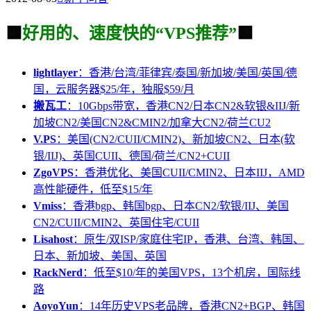
🟩
好用的、速度快的“VPS推荐”
🟩
lightlayer
：香港/台湾/菲律宾/泰国/新加坡/美国/英国/德
国，云服务器$25/年，独服$59/月
搬瓦工
：10Gbps带宽，香港CN2/日本CN2&软银&IIJ/新
加坡CN2/美国CN2&CMIN2/加拿大CN2/荷兰CU2
V.PS
：美国(CN2/CUII/CMIN2)、新加坡CN2、日本(软
银/IIJ)、英国CUII、德国/荷兰/CN2+CUII
ZgoVPS
：香港优化、美国CUII/CMIN2、日本IIJ，AMD
高性能硬件，低至$15/年
Vmiss
：香港bgp、韩国bgp、日本CN2/软银/IIJ、美国
CN2/CUII/CMIN2、英国住宅/CUII
Lisahost
：原生/双ISP/家庭住宅IP，香港、台湾、韩国、
日本、新加坡、美国、英国
RackNerd
：低至$10/年的美国VPS，13个机房，国际线
路
AoyoYun
：14年历史VPS老品牌，香港CN2+BGP、韩国