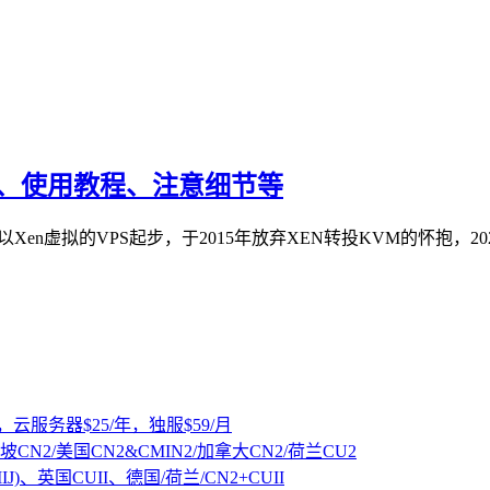
教程、使用教程、注意细节等
，以Xen虚拟的VPS起步，于2015年放弃XEN转投KVM的怀抱，2
，云服务器$25/年，独服$59/月
坡CN2/美国CN2&CMIN2/加拿大CN2/荷兰CU2
IJ)、英国CUII、德国/荷兰/CN2+CUII