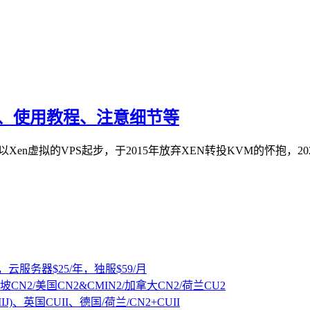
教程、使用教程、注意细节等
，以Xen虚拟的VPS起步，于2015年放弃XEN转投KVM的怀抱，2
，云服务器$25/年，独服$59/月
坡CN2/美国CN2&CMIN2/加拿大CN2/荷兰CU2
IJ)、英国CUII、德国/荷兰/CN2+CUII