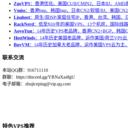
ZgoVPS
：香港优化、美国CUII/CMIN2、日本IIJ，AM
Vmiss
：香港bgp、韩国bgp、日本CN2/软银/IIJ、美国CN2/
Lisahost
：原生/双ISP/家庭住宅IP，香港、台湾、韩国
RackNerd
：低至$10/年的美国VPS，13个机房，国际线
AoyoYun
：14年历史VPS老品牌，香港CN2+BGP、韩国
HostWinds
：14年历史美国老品牌，运作美国/荷兰VPS云
BuyVM
：14年历史加拿大老品牌，运作美国VPS云为主，
联系交流
本站QQ群：916711110
群聊：https://discord.gg/YRNaXa4fgU
电子邮箱：zhujiceping@vip.qq.com
特色VPS推荐