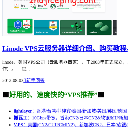
Linode VPS云服务器详细介绍、购买
linode，美国VPS公司（云服务器商家），于2003年正式成立
作）。 官...
2012-08-03

新手问答
🟩
好用的、速度快的“VPS推荐”
🟩
lightlayer
：香港/台湾/菲律宾/泰国/新加坡/美国/英国/德国
搬瓦工
：10Gbps带宽，香港CN2/日本CN2&软银&IIJ/新加
V.PS
：美国(CN2/CUII/CMIN2)、新加坡CN2、日本(软银/I