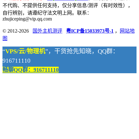
不代购、不提供任何支持，仅分享信息/测评（有时效性），
自行辨别，请遵纪守法文明上网。联系：
zhujiceping@vip.qq.com
© 2012-2026
国外主机测评
粤ICP备15033973号-1
，
网站地
图
“
VPS/云/物理机
”，干货抢先知晓，QQ群：
916711110
畅聊QQ群：916711110