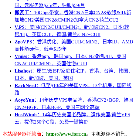
国，云服务器$25/年，独服$59/月
搬瓦工
：10Gbps带宽，香港CN2/日本CN2&软银&IIJ/新
加坡CN2/美国CN2&CMIN2/加拿大CN2/荷兰CU2
V.PS
：美国(CN2/CUII/CMIN2)、新加坡CN2、日本(软
银/IIJ)、英国CUII、德国/荷兰/CN2+CUII
ZgoVPS
：香港优化、美国CUII/CMIN2、日本IIJ，AMD
高性能硬件，低至$15/年
Vmiss
：香港bgp、韩国bgp、日本CN2/软银/IIJ、美国
CN2/CUII/CMIN2、英国住宅/CUII
Lisahost
：原生/双ISP/家庭住宅IP，香港、台湾、韩国、
日本、新加坡、美国、英国
RackNerd
：低至$10/年的美国VPS，13个机房，国际线
路
AoyoYun
：14年历史VPS老品牌，香港CN2+BGP、韩国
CN2+BGP、日本BGP、美国三网全高端
HostWinds
：14年历史美国老品牌，运作美国/荷兰VPS
云，提供250个C段，免费一键换IP
本站服务器托管商
：
https://www.iprr.cn
。主机测评不销售、