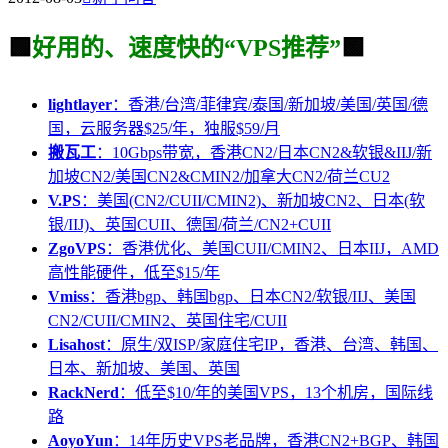
🟩
好用的、速度快的“VPS推荐”
🟩
lightlayer
：香港/台湾/菲律宾/泰国/新加坡/美国/英国/德
国，云服务器$25/年，独服$59/月
搬瓦工
：10Gbps带宽，香港CN2/日本CN2&软银&IIJ/新
加坡CN2/美国CN2&CMIN2/加拿大CN2/荷兰CU2
V.PS
：美国(CN2/CUII/CMIN2)、新加坡CN2、日本(软
银/IIJ)、英国CUII、德国/荷兰/CN2+CUII
ZgoVPS
：香港优化、美国CUII/CMIN2、日本IIJ，AMD
高性能硬件，低至$15/年
Vmiss
：香港bgp、韩国bgp、日本CN2/软银/IIJ、美国
CN2/CUII/CMIN2、英国住宅/CUII
Lisahost
：原生/双ISP/家庭住宅IP，香港、台湾、韩国、
日本、新加坡、美国、英国
RackNerd
：低至$10/年的美国VPS，13个机房，国际线
路
AoyoYun
：14年历史VPS老品牌，香港CN2+BGP、韩国