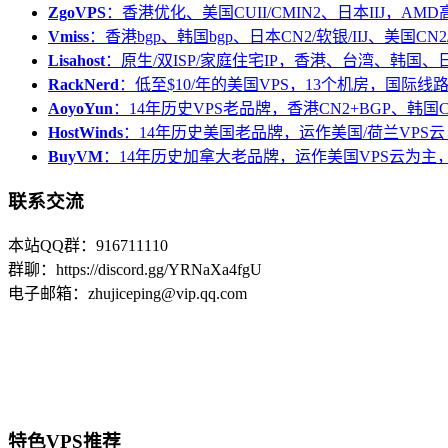
ZgoVPS
：香港优化、美国CUII/CMIN2、日本IIJ，AM
Vmiss
：香港bgp、韩国bgp、日本CN2/软银/IIJ、美国CN2/
Lisahost
：原生/双ISP/家庭住宅IP，香港、台湾、韩国
RackNerd
：低至$10/年的美国VPS，13个机房，国际线
AoyoYun
：14年历史VPS老品牌，香港CN2+BGP、韩国
HostWinds
：14年历史美国老品牌，运作美国/荷兰VPS云
BuyVM
：14年历史加拿大老品牌，运作美国VPS云为主，
联系交流
本站QQ群：916711110
群聊：https://discord.gg/YRNaXa4fgU
电子邮箱：zhujiceping@vip.qq.com
特色VPS推荐