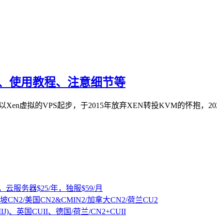
教程、使用教程、注意细节等
，以Xen虚拟的VPS起步，于2015年放弃XEN转投KVM的怀抱，2
，云服务器$25/年，独服$59/月
坡CN2/美国CN2&CMIN2/加拿大CN2/荷兰CU2
IJ)、英国CUII、德国/荷兰/CN2+CUII