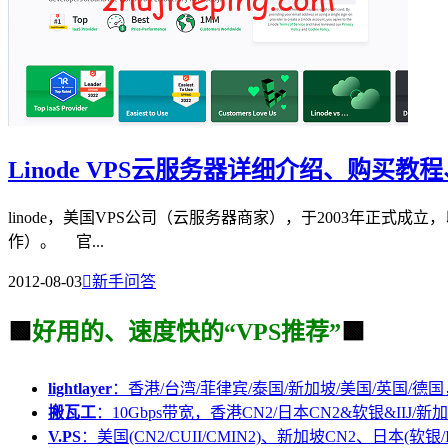
Linode VPS云服务器详细介绍、购买
linode，美国VPS公司（云服务器商家），于2003年正式成立
作）。 官...
2012-08-03

新手问答
🟩
好用的、速度快的“VPS推荐”
🟩
lightlayer
：香港/台湾/菲律宾/泰国/新加坡/美国/英国/德国
搬瓦工
：10Gbps带宽，香港CN2/日本CN2&软银&IIJ/新加
V.PS
：美国(CN2/CUII/CMIN2)、新加坡CN2、日本(软银/I