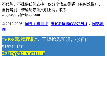
不代购、不提供任何支持，仅分享信息/测评（有时效性），
自行辨别，请遵纪守法文明上网。联系：
zhujiceping@vip.qq.com
© 2012-2026
国外主机测评
粤ICP备15033973号-1
，
网站地
图
“
VPS/云/物理机
”，干货抢先知晓，QQ群：
916711110
畅聊QQ群：916711110