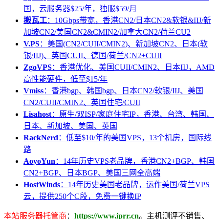
国，云服务器$25/年，独服$59/月
搬瓦工
：10Gbps带宽，香港CN2/日本CN2&软银&IIJ/新
加坡CN2/美国CN2&CMIN2/加拿大CN2/荷兰CU2
V.PS
：美国(CN2/CUII/CMIN2)、新加坡CN2、日本(软
银/IIJ)、英国CUII、德国/荷兰/CN2+CUII
ZgoVPS
：香港优化、美国CUII/CMIN2、日本IIJ，AMD
高性能硬件，低至$15/年
Vmiss
：香港bgp、韩国bgp、日本CN2/软银/IIJ、美国
CN2/CUII/CMIN2、英国住宅/CUII
Lisahost
：原生/双ISP/家庭住宅IP，香港、台湾、韩国、
日本、新加坡、美国、英国
RackNerd
：低至$10/年的美国VPS，13个机房，国际线
路
AoyoYun
：14年历史VPS老品牌，香港CN2+BGP、韩国
CN2+BGP、日本BGP、美国三网全高端
HostWinds
：14年历史美国老品牌，运作美国/荷兰VPS
云，提供250个C段，免费一键换IP
本站服务器托管商
：
https://www.iprr.cn
。主机测评不销售、