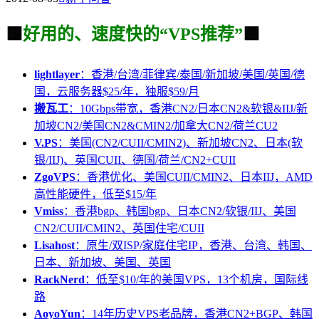
🟩
好用的、速度快的“VPS推荐”
🟩
lightlayer
：香港/台湾/菲律宾/泰国/新加坡/美国/英国/德
国，云服务器$25/年，独服$59/月
搬瓦工
：10Gbps带宽，香港CN2/日本CN2&软银&IIJ/新
加坡CN2/美国CN2&CMIN2/加拿大CN2/荷兰CU2
V.PS
：美国(CN2/CUII/CMIN2)、新加坡CN2、日本(软
银/IIJ)、英国CUII、德国/荷兰/CN2+CUII
ZgoVPS
：香港优化、美国CUII/CMIN2、日本IIJ，AMD
高性能硬件，低至$15/年
Vmiss
：香港bgp、韩国bgp、日本CN2/软银/IIJ、美国
CN2/CUII/CMIN2、英国住宅/CUII
Lisahost
：原生/双ISP/家庭住宅IP，香港、台湾、韩国、
日本、新加坡、美国、英国
RackNerd
：低至$10/年的美国VPS，13个机房，国际线
路
AoyoYun
：14年历史VPS老品牌，香港CN2+BGP、韩国