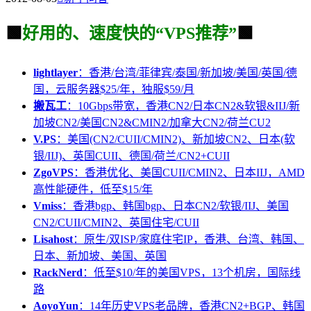
🟩
好用的、速度快的“VPS推荐”
🟩
lightlayer
：香港/台湾/菲律宾/泰国/新加坡/美国/英国/德
国，云服务器$25/年，独服$59/月
搬瓦工
：10Gbps带宽，香港CN2/日本CN2&软银&IIJ/新
加坡CN2/美国CN2&CMIN2/加拿大CN2/荷兰CU2
V.PS
：美国(CN2/CUII/CMIN2)、新加坡CN2、日本(软
银/IIJ)、英国CUII、德国/荷兰/CN2+CUII
ZgoVPS
：香港优化、美国CUII/CMIN2、日本IIJ，AMD
高性能硬件，低至$15/年
Vmiss
：香港bgp、韩国bgp、日本CN2/软银/IIJ、美国
CN2/CUII/CMIN2、英国住宅/CUII
Lisahost
：原生/双ISP/家庭住宅IP，香港、台湾、韩国、
日本、新加坡、美国、英国
RackNerd
：低至$10/年的美国VPS，13个机房，国际线
路
AoyoYun
：14年历史VPS老品牌，香港CN2+BGP、韩国