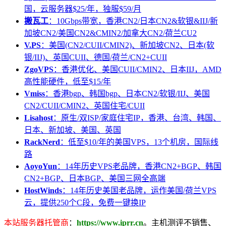
国，云服务器$25/年，独服$59/月
搬瓦工
：10Gbps带宽，香港CN2/日本CN2&软银&IIJ/新
加坡CN2/美国CN2&CMIN2/加拿大CN2/荷兰CU2
V.PS
：美国(CN2/CUII/CMIN2)、新加坡CN2、日本(软
银/IIJ)、英国CUII、德国/荷兰/CN2+CUII
ZgoVPS
：香港优化、美国CUII/CMIN2、日本IIJ，AMD
高性能硬件，低至$15/年
Vmiss
：香港bgp、韩国bgp、日本CN2/软银/IIJ、美国
CN2/CUII/CMIN2、英国住宅/CUII
Lisahost
：原生/双ISP/家庭住宅IP，香港、台湾、韩国、
日本、新加坡、美国、英国
RackNerd
：低至$10/年的美国VPS，13个机房，国际线
路
AoyoYun
：14年历史VPS老品牌，香港CN2+BGP、韩国
CN2+BGP、日本BGP、美国三网全高端
HostWinds
：14年历史美国老品牌，运作美国/荷兰VPS
云，提供250个C段，免费一键换IP
本站服务器托管商
：
https://www.iprr.cn
。主机测评不销售、