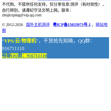
不代购、不提供任何支持，仅分享信息/测评（有时效性），
自行辨别，请遵纪守法文明上网。联系：
zhujiceping@vip.qq.com
© 2012-2026
国外主机测评
粤ICP备15033973号-1
，
网站地
图
“
VPS/云/物理机
”，干货抢先知晓，QQ群：
916711110
畅聊QQ群：916711110