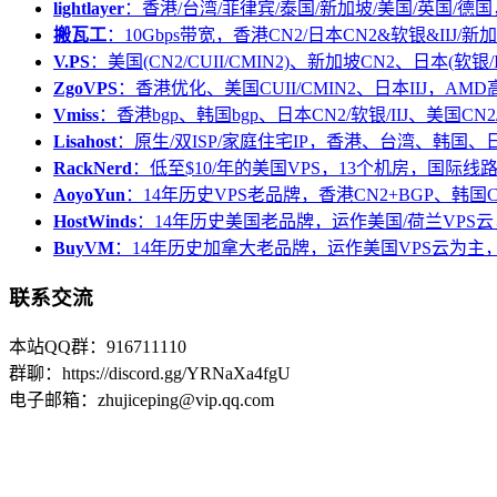
lightlayer
：香港/台湾/菲律宾/泰国/新加坡/美国/英国/德国
搬瓦工
：10Gbps带宽，香港CN2/日本CN2&软银&IIJ/新加
V.PS
：美国(CN2/CUII/CMIN2)、新加坡CN2、日本(软银/I
ZgoVPS
：香港优化、美国CUII/CMIN2、日本IIJ，AM
Vmiss
：香港bgp、韩国bgp、日本CN2/软银/IIJ、美国CN2/
Lisahost
：原生/双ISP/家庭住宅IP，香港、台湾、韩国
RackNerd
：低至$10/年的美国VPS，13个机房，国际线
AoyoYun
：14年历史VPS老品牌，香港CN2+BGP、韩国
HostWinds
：14年历史美国老品牌，运作美国/荷兰VPS云
BuyVM
：14年历史加拿大老品牌，运作美国VPS云为主，
联系交流
本站QQ群：916711110
群聊：https://discord.gg/YRNaXa4fgU
电子邮箱：zhujiceping@vip.qq.com