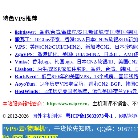
特色VPS推荐
lightlayer
：香港/台湾/菲律宾/泰国/新加坡/美国/英国/德国
搬瓦工
：10Gbps带宽，香港CN2/日本CN2&软银&IIJ/新加
V.PS
：美国(CN2/CUII/CMIN2)、新加坡CN2、日本(软银/I
ZgoVPS
：香港优化、美国CUII/CMIN2、日本IIJ，AM
Vmiss
：香港bgp、韩国bgp、日本CN2/软银/IIJ、美国CN2/
Lisahost
：原生/双ISP/家庭住宅IP，香港、台湾、韩国
RackNerd
：低至$10/年的美国VPS，13个机房，国际线
AoyoYun
：14年历史VPS老品牌，香港CN2+BGP、韩国
HostWinds
：14年历史美国老品牌，运作美国/荷兰VPS云
本站服务器托管商
：
https://www.iprr.cn
。主机测评不销售、不代购
© 2012-2026
国外主机测评
粤ICP备15033973号-1
，
网站地
“
VPS/云/物理机
”，干货抢先知晓，QQ群：9167111
畅聊QQ群：916711110