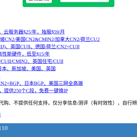
，云服务器$25/年，独服$59/月
坡CN2/美国CN2&CMIN2/加拿大CN2/荷兰CU2
IJ)、英国CUII、德国/荷兰/CN2+CUII
D高性能硬件，低至$15/年
CUII/CMIN2、英国住宅/CUII
、日本、新加坡、美国、英国
路
CN2+BGP、日本BGP、美国三网全高端
，提供250个C段，免费一键换IP
、不提供任何支持，仅分享信息/测评（有时效性），自行辨别，请遵纪守法
图
10