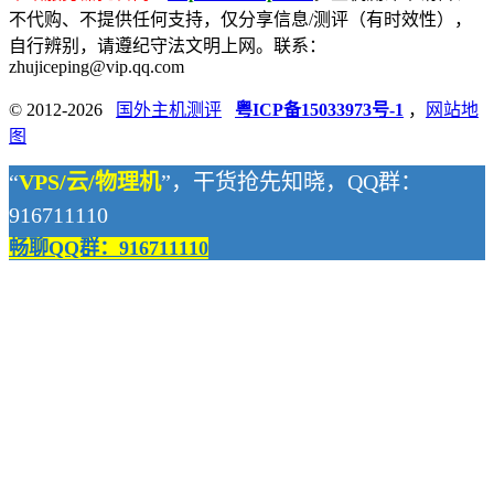
不代购、不提供任何支持，仅分享信息/测评（有时效性），
自行辨别，请遵纪守法文明上网。联系：
zhujiceping@vip.qq.com
© 2012-2026
国外主机测评
粤ICP备15033973号-1
，
网站地
图
“
VPS/云/物理机
”，干货抢先知晓，QQ群：
916711110
畅聊QQ群：916711110