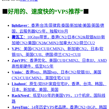
🟩
好用的、速度快的“VPS推荐”
🟩
lightlayer
：香港/台湾/菲律宾/泰国/新加坡/美国/英国/德
国，云服务器$25/年，独服$59/月
搬瓦工
：10Gbps带宽，香港CN2/日本CN2&软银&IIJ/新
加坡CN2/美国CN2&CMIN2/加拿大CN2/荷兰CU2
V.PS
：美国(CN2/CUII/CMIN2)、新加坡CN2、日本(软
银/IIJ)、英国CUII、德国/荷兰/CN2+CUII
ZgoVPS
：香港优化、美国CUII/CMIN2、日本IIJ，AMD
高性能硬件，低至$15/年
Vmiss
：香港bgp、韩国bgp、日本CN2/软银/IIJ、美国
CN2/CUII/CMIN2、英国住宅/CUII
Lisahost
：原生/双ISP/家庭住宅IP，香港、台湾、韩国、
日本、新加坡、美国、英国
RackNerd
：低至$10/年的美国VPS，13个机房，国际线
路
AoyoYun
：14年历史VPS老品牌，香港CN2+BGP、韩国