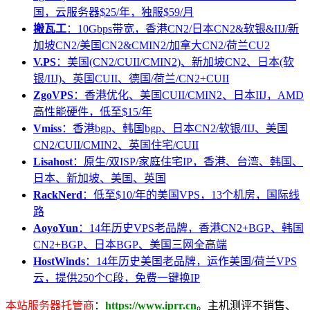
国，云服务器$25/年，独服$59/月
搬瓦工
：10Gbps带宽，香港CN2/日本CN2&软银&IIJ/新
加坡CN2/美国CN2&CMIN2/加拿大CN2/荷兰CU2
V.PS
：美国(CN2/CUII/CMIN2)、新加坡CN2、日本(软
银/IIJ)、英国CUII、德国/荷兰/CN2+CUII
ZgoVPS
：香港优化、美国CUII/CMIN2、日本IIJ，AMD
高性能硬件，低至$15/年
Vmiss
：香港bgp、韩国bgp、日本CN2/软银/IIJ、美国
CN2/CUII/CMIN2、英国住宅/CUII
Lisahost
：原生/双ISP/家庭住宅IP，香港、台湾、韩国、
日本、新加坡、美国、英国
RackNerd
：低至$10/年的美国VPS，13个机房，国际线
路
AoyoYun
：14年历史VPS老品牌，香港CN2+BGP、韩国
CN2+BGP、日本BGP、美国三网全高端
HostWinds
：14年历史美国老品牌，运作美国/荷兰VPS
云，提供250个C段，免费一键换IP
本站服务器托管商
：
https://www.iprr.cn
。主机测评不销售、