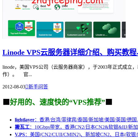
Linode VPS云服务器详细介绍、购买
linode，美国VPS公司（云服务器商家），于2003年正式成立
作）。 官...
2012-08-03

新手问答
🟩
好用的、速度快的“VPS推荐”
🟩
lightlayer
：香港/台湾/菲律宾/泰国/新加坡/美国/英国/德国
搬瓦工
：10Gbps带宽，香港CN2/日本CN2&软银&IIJ/新加
V.PS
：美国(CN2/CUII/CMIN2)、新加坡CN2、日本(软银/I