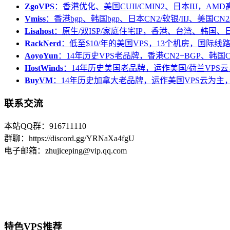
ZgoVPS
：香港优化、美国CUII/CMIN2、日本IIJ，AM
Vmiss
：香港bgp、韩国bgp、日本CN2/软银/IIJ、美国CN2/
Lisahost
：原生/双ISP/家庭住宅IP，香港、台湾、韩国
RackNerd
：低至$10/年的美国VPS，13个机房，国际线
AoyoYun
：14年历史VPS老品牌，香港CN2+BGP、韩国
HostWinds
：14年历史美国老品牌，运作美国/荷兰VPS云
BuyVM
：14年历史加拿大老品牌，运作美国VPS云为主，
联系交流
本站QQ群：916711110
群聊：https://discord.gg/YRNaXa4fgU
电子邮箱：zhujiceping@vip.qq.com
特色VPS推荐