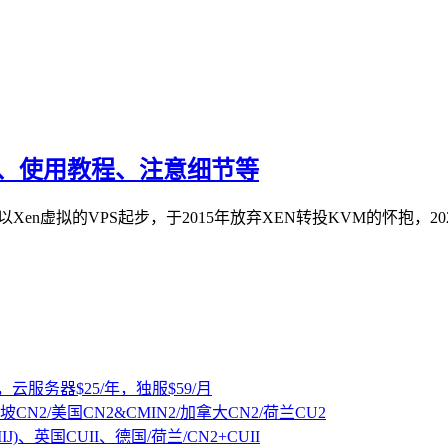
教程、使用教程、注意细节等
，以Xen虚拟的VPS起步，于2015年放弃XEN转投KVM的怀抱，2
，云服务器$25/年，独服$59/月
坡CN2/美国CN2&CMIN2/加拿大CN2/荷兰CU2
IJ)、英国CUII、德国/荷兰/CN2+CUII