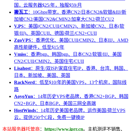
国，云服务器$25/年，独服$59/月
搬瓦工
：10Gbps带宽，香港CN2/日本CN2&软银&IIJ/新
加坡CN2/美国CN2&CMIN2/加拿大CN2/荷兰CU2
V.PS
：美国(CN2/CUII/CMIN2)、新加坡CN2、日本(软
银/IIJ)、英国CUII、德国/荷兰/CN2+CUII
ZgoVPS
：香港优化、美国CUII/CMIN2、日本IIJ，AMD
高性能硬件，低至$15/年
Vmiss
：香港bgp、韩国bgp、日本CN2/软银/IIJ、美国
CN2/CUII/CMIN2、英国住宅/CUII
Lisahost
：原生/双ISP/家庭住宅IP，香港、台湾、韩国、
日本、新加坡、美国、英国
RackNerd
：低至$10/年的美国VPS，13个机房，国际线
路
AoyoYun
：14年历史VPS老品牌，香港CN2+BGP、韩国
CN2+BGP、日本BGP、美国三网全高端
HostWinds
：14年历史美国老品牌，运作美国/荷兰VPS
云，提供250个C段，免费一键换IP
本站服务器托管商
：
https://www.iprr.cn
。主机测评不销售、