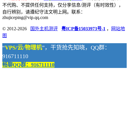
不代购、不提供任何支持，仅分享信息/测评（有时效性），
自行辨别，请遵纪守法文明上网。联系：
zhujiceping@vip.qq.com
© 2012-2026
国外主机测评
粤ICP备15033973号-1
，
网站地
图
“
VPS/云/物理机
”，干货抢先知晓，QQ群：
916711110
畅聊QQ群：916711110