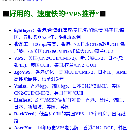
🟩
好用的、速度快的“VPS推荐”
🟩
lightlayer
：香港/台湾/菲律宾/泰国/新加坡/美国/英国/德
国，云服务器$25/年，独服$59/月
搬瓦工
：10Gbps带宽，香港CN2/日本CN2&软银&IIJ/新
加坡CN2/美国CN2&CMIN2/加拿大CN2/荷兰CU2
V.PS
：美国(CN2/CUII/CMIN2)、新加坡CN2、日本(软
银/IIJ)、英国CUII、德国/荷兰/CN2+CUII
ZgoVPS
：香港优化、美国CUII/CMIN2、日本IIJ，AMD
高性能硬件，低至$15/年
Vmiss
：香港bgp、韩国bgp、日本CN2/软银/IIJ、美国
CN2/CUII/CMIN2、英国住宅/CUII
Lisahost
：原生/双ISP/家庭住宅IP，香港、台湾、韩国、
日本、新加坡、美国、英国
RackNerd
：低至$10/年的美国VPS，13个机房，国际线
路
AoyoYun
：14年历史VPS老品牌，香港CN2+BGP、韩国