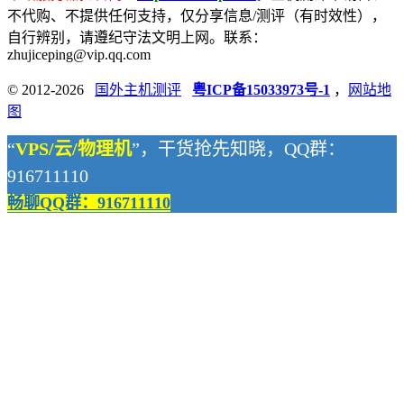
不代购、不提供任何支持，仅分享信息/测评（有时效性），
自行辨别，请遵纪守法文明上网。联系：
zhujiceping@vip.qq.com
© 2012-2026
国外主机测评
粤ICP备15033973号-1
，
网站地
图
“
VPS/云/物理机
”，干货抢先知晓，QQ群：
916711110
畅聊QQ群：916711110