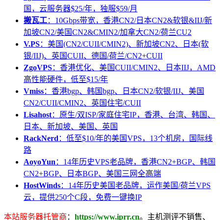
国，云服务器$25/年，独服$59/月
搬瓦工
：10Gbps带宽，香港CN2/日本CN2&软银&IIJ/新
加坡CN2/美国CN2&CMIN2/加拿大CN2/荷兰CU2
V.PS
：美国(CN2/CUII/CMIN2)、新加坡CN2、日本(软
银/IIJ)、英国CUII、德国/荷兰/CN2+CUII
ZgoVPS
：香港优化、美国CUII/CMIN2、日本IIJ，AMD
高性能硬件，低至$15/年
Vmiss
：香港bgp、韩国bgp、日本CN2/软银/IIJ、美国
CN2/CUII/CMIN2、英国住宅/CUII
Lisahost
：原生/双ISP/家庭住宅IP，香港、台湾、韩国、
日本、新加坡、美国、英国
RackNerd
：低至$10/年的美国VPS，13个机房，国际线
路
AoyoYun
：14年历史VPS老品牌，香港CN2+BGP、韩国
CN2+BGP、日本BGP、美国三网全高端
HostWinds
：14年历史美国老品牌，运作美国/荷兰VPS
云，提供250个C段，免费一键换IP
本站服务器托管商
：
https://www.iprr.cn
。主机测评不销售、