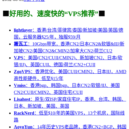
🟩
好用的、速度快的“VPS推荐”
🟩
lightlayer
：香港/台湾/菲律宾/泰国/新加坡/美国/英国/德
国，云服务器$25/年，独服$59/月
搬瓦工
：10Gbps带宽，香港CN2/日本CN2&软银&IIJ/新
加坡CN2/美国CN2&CMIN2/加拿大CN2/荷兰CU2
V.PS
：美国(CN2/CUII/CMIN2)、新加坡CN2、日本(软
银/IIJ)、英国CUII、德国/荷兰/CN2+CUII
ZgoVPS
：香港优化、美国CUII/CMIN2、日本IIJ，AMD
高性能硬件，低至$15/年
Vmiss
：香港bgp、韩国bgp、日本CN2/软银/IIJ、美国
CN2/CUII/CMIN2、英国住宅/CUII
Lisahost
：原生/双ISP/家庭住宅IP，香港、台湾、韩国、
日本、新加坡、美国、英国
RackNerd
：低至$10/年的美国VPS，13个机房，国际线
路
AoyoYun
：14年历史VPS老品牌，香港CN2+BGP、韩国