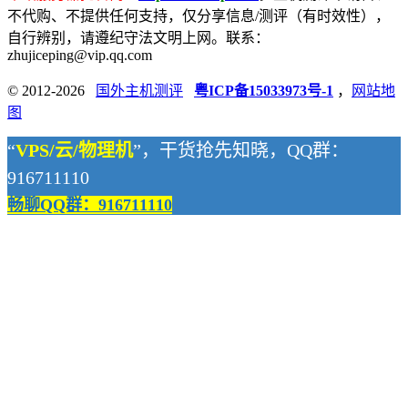
不代购、不提供任何支持，仅分享信息/测评（有时效性），
自行辨别，请遵纪守法文明上网。联系：
zhujiceping@vip.qq.com
© 2012-2026
国外主机测评
粤ICP备15033973号-1
，
网站地
图
“
VPS/云/物理机
”，干货抢先知晓，QQ群：
916711110
畅聊QQ群：916711110