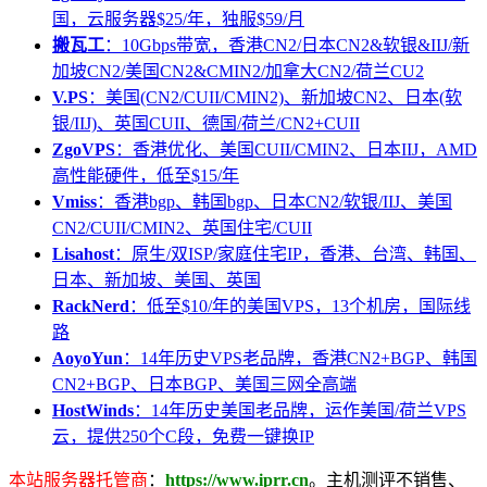
国，云服务器$25/年，独服$59/月
搬瓦工
：10Gbps带宽，香港CN2/日本CN2&软银&IIJ/新
加坡CN2/美国CN2&CMIN2/加拿大CN2/荷兰CU2
V.PS
：美国(CN2/CUII/CMIN2)、新加坡CN2、日本(软
银/IIJ)、英国CUII、德国/荷兰/CN2+CUII
ZgoVPS
：香港优化、美国CUII/CMIN2、日本IIJ，AMD
高性能硬件，低至$15/年
Vmiss
：香港bgp、韩国bgp、日本CN2/软银/IIJ、美国
CN2/CUII/CMIN2、英国住宅/CUII
Lisahost
：原生/双ISP/家庭住宅IP，香港、台湾、韩国、
日本、新加坡、美国、英国
RackNerd
：低至$10/年的美国VPS，13个机房，国际线
路
AoyoYun
：14年历史VPS老品牌，香港CN2+BGP、韩国
CN2+BGP、日本BGP、美国三网全高端
HostWinds
：14年历史美国老品牌，运作美国/荷兰VPS
云，提供250个C段，免费一键换IP
本站服务器托管商
：
https://www.iprr.cn
。主机测评不销售、