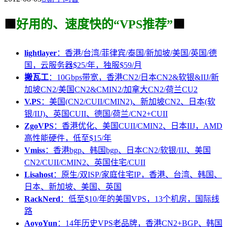
🟩
好用的、速度快的“VPS推荐”
🟩
lightlayer
：香港/台湾/菲律宾/泰国/新加坡/美国/英国/德
国，云服务器$25/年，独服$59/月
搬瓦工
：10Gbps带宽，香港CN2/日本CN2&软银&IIJ/新
加坡CN2/美国CN2&CMIN2/加拿大CN2/荷兰CU2
V.PS
：美国(CN2/CUII/CMIN2)、新加坡CN2、日本(软
银/IIJ)、英国CUII、德国/荷兰/CN2+CUII
ZgoVPS
：香港优化、美国CUII/CMIN2、日本IIJ，AMD
高性能硬件，低至$15/年
Vmiss
：香港bgp、韩国bgp、日本CN2/软银/IIJ、美国
CN2/CUII/CMIN2、英国住宅/CUII
Lisahost
：原生/双ISP/家庭住宅IP，香港、台湾、韩国、
日本、新加坡、美国、英国
RackNerd
：低至$10/年的美国VPS，13个机房，国际线
路
AoyoYun
：14年历史VPS老品牌，香港CN2+BGP、韩国