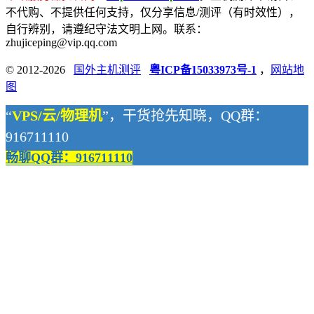
不代购、不提供任何支持，仅分享信息/测评（有时效性），
自行辨别，请遵纪守法文明上网。联系：
zhujiceping@vip.qq.com
© 2012-2026
国外主机测评
粤ICP备15033973号-1
，
网站地
图
“
VPS/云/物理机
”，干货抢先知晓，QQ群：
916711110
畅聊QQ群：916711110