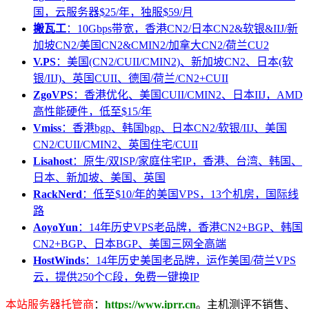
国，云服务器$25/年，独服$59/月
搬瓦工
：10Gbps带宽，香港CN2/日本CN2&软银&IIJ/新
加坡CN2/美国CN2&CMIN2/加拿大CN2/荷兰CU2
V.PS
：美国(CN2/CUII/CMIN2)、新加坡CN2、日本(软
银/IIJ)、英国CUII、德国/荷兰/CN2+CUII
ZgoVPS
：香港优化、美国CUII/CMIN2、日本IIJ，AMD
高性能硬件，低至$15/年
Vmiss
：香港bgp、韩国bgp、日本CN2/软银/IIJ、美国
CN2/CUII/CMIN2、英国住宅/CUII
Lisahost
：原生/双ISP/家庭住宅IP，香港、台湾、韩国、
日本、新加坡、美国、英国
RackNerd
：低至$10/年的美国VPS，13个机房，国际线
路
AoyoYun
：14年历史VPS老品牌，香港CN2+BGP、韩国
CN2+BGP、日本BGP、美国三网全高端
HostWinds
：14年历史美国老品牌，运作美国/荷兰VPS
云，提供250个C段，免费一键换IP
本站服务器托管商
：
https://www.iprr.cn
。主机测评不销售、