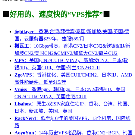
🟩
好用的、速度快的“VPS推荐”
🟩
lightlayer
：香港/台湾/菲律宾/泰国/新加坡/美国/英国/德
国，云服务器$25/年，独服$59/月
搬瓦工
：10Gbps带宽，香港CN2/日本CN2&软银&IIJ/新
加坡CN2/美国CN2&CMIN2/加拿大CN2/荷兰CU2
V.PS
：美国(CN2/CUII/CMIN2)、新加坡CN2、日本(软
银/IIJ)、英国CUII、德国/荷兰/CN2+CUII
ZgoVPS
：香港优化、美国CUII/CMIN2、日本IIJ，AMD
高性能硬件，低至$15/年
Vmiss
：香港bgp、韩国bgp、日本CN2/软银/IIJ、美国
CN2/CUII/CMIN2、英国住宅/CUII
Lisahost
：原生/双ISP/家庭住宅IP，香港、台湾、韩国、
日本、新加坡、美国、英国
RackNerd
：低至$10/年的美国VPS，13个机房，国际线
路
AoyoYun
：14年历史VPS老品牌，香港CN2+BGP、韩国