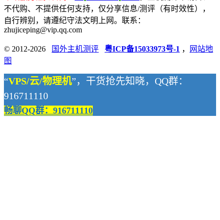
不代购、不提供任何支持，仅分享信息/测评（有时效性），
自行辨别，请遵纪守法文明上网。联系：
zhujiceping@vip.qq.com
© 2012-2026
国外主机测评
粤ICP备15033973号-1
，
网站地
图
“
VPS/云/物理机
”，干货抢先知晓，QQ群：
916711110
畅聊QQ群：916711110