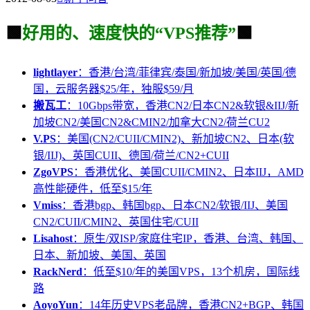
🟩
好用的、速度快的“VPS推荐”
🟩
lightlayer
：香港/台湾/菲律宾/泰国/新加坡/美国/英国/德
国，云服务器$25/年，独服$59/月
搬瓦工
：10Gbps带宽，香港CN2/日本CN2&软银&IIJ/新
加坡CN2/美国CN2&CMIN2/加拿大CN2/荷兰CU2
V.PS
：美国(CN2/CUII/CMIN2)、新加坡CN2、日本(软
银/IIJ)、英国CUII、德国/荷兰/CN2+CUII
ZgoVPS
：香港优化、美国CUII/CMIN2、日本IIJ，AMD
高性能硬件，低至$15/年
Vmiss
：香港bgp、韩国bgp、日本CN2/软银/IIJ、美国
CN2/CUII/CMIN2、英国住宅/CUII
Lisahost
：原生/双ISP/家庭住宅IP，香港、台湾、韩国、
日本、新加坡、美国、英国
RackNerd
：低至$10/年的美国VPS，13个机房，国际线
路
AoyoYun
：14年历史VPS老品牌，香港CN2+BGP、韩国