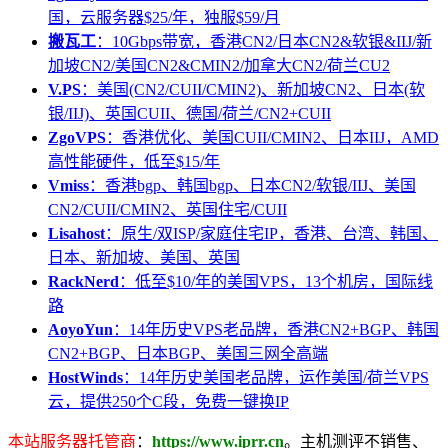
国，云服务器$25/年，独服$59/月
搬瓦工
：10Gbps带宽，香港CN2/日本CN2&软银&IIJ/新
加坡CN2/美国CN2&CMIN2/加拿大CN2/荷兰CU2
V.PS
：美国(CN2/CUII/CMIN2)、新加坡CN2、日本(软
银/IIJ)、英国CUII、德国/荷兰/CN2+CUII
ZgoVPS
：香港优化、美国CUII/CMIN2、日本IIJ，AMD
高性能硬件，低至$15/年
Vmiss
：香港bgp、韩国bgp、日本CN2/软银/IIJ、美国
CN2/CUII/CMIN2、英国住宅/CUII
Lisahost
：原生/双ISP/家庭住宅IP，香港、台湾、韩国、
日本、新加坡、美国、英国
RackNerd
：低至$10/年的美国VPS，13个机房，国际线
路
AoyoYun
：14年历史VPS老品牌，香港CN2+BGP、韩国
CN2+BGP、日本BGP、美国三网全高端
HostWinds
：14年历史美国老品牌，运作美国/荷兰VPS
云，提供250个C段，免费一键换IP
本站服务器托管商
：
https://www.iprr.cn
。主机测评不销售、