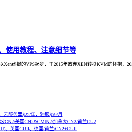
教程、使用教程、注意细节等
，以Xen虚拟的VPS起步，于2015年放弃XEN转投KVM的怀抱，2
，云服务器$25/年，独服$59/月
坡CN2/美国CN2&CMIN2/加拿大CN2/荷兰CU2
IJ)、英国CUII、德国/荷兰/CN2+CUII