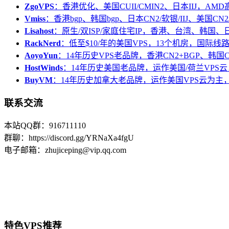
ZgoVPS
：香港优化、美国CUII/CMIN2、日本IIJ，AM
Vmiss
：香港bgp、韩国bgp、日本CN2/软银/IIJ、美国CN2/
Lisahost
：原生/双ISP/家庭住宅IP，香港、台湾、韩国
RackNerd
：低至$10/年的美国VPS，13个机房，国际线
AoyoYun
：14年历史VPS老品牌，香港CN2+BGP、韩国
HostWinds
：14年历史美国老品牌，运作美国/荷兰VPS云
BuyVM
：14年历史加拿大老品牌，运作美国VPS云为主，
联系交流
本站QQ群：916711110
群聊：https://discord.gg/YRNaXa4fgU
电子邮箱：zhujiceping@vip.qq.com
特色VPS推荐