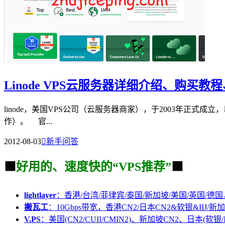
Linode VPS云服务器详细介绍、购买
linode，美国VPS公司（云服务器商家），于2003年正式成立
作）。 官...
2012-08-03

新手问答
🟩
好用的、速度快的“VPS推荐”
🟩
lightlayer
：香港/台湾/菲律宾/泰国/新加坡/美国/英国/德国
搬瓦工
：10Gbps带宽，香港CN2/日本CN2&软银&IIJ/新加
V.PS
：美国(CN2/CUII/CMIN2)、新加坡CN2、日本(软银/I