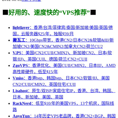
🟩
好用的、速度快的“VPS推荐”
🟩
lightlayer
：香港/台湾/菲律宾/泰国/新加坡/美国/英国/德
国，云服务器$25/年，独服$59/月
搬瓦工
：10Gbps带宽，香港CN2/日本CN2&软银&IIJ/新
加坡CN2/美国CN2&CMIN2/加拿大CN2/荷兰CU2
V.PS
：美国(CN2/CUII/CMIN2)、新加坡CN2、日本(软
银/IIJ)、英国CUII、德国/荷兰/CN2+CUII
ZgoVPS
：香港优化、美国CUII/CMIN2、日本IIJ，AMD
高性能硬件，低至$15/年
Vmiss
：香港bgp、韩国bgp、日本CN2/软银/IIJ、美国
CN2/CUII/CMIN2、英国住宅/CUII
Lisahost
：原生/双ISP/家庭住宅IP，香港、台湾、韩国、
日本、新加坡、美国、英国
RackNerd
：低至$10/年的美国VPS，13个机房，国际线
路
AoyoYun
：14年历史VPS老品牌，香港CN2+BGP、韩国