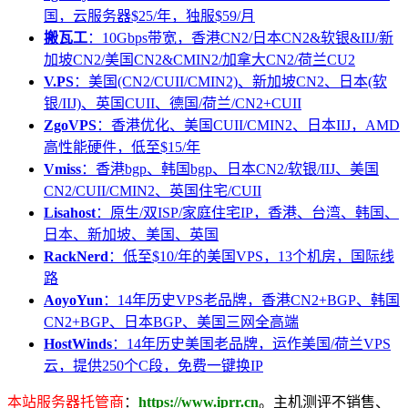
国，云服务器$25/年，独服$59/月
搬瓦工
：10Gbps带宽，香港CN2/日本CN2&软银&IIJ/新
加坡CN2/美国CN2&CMIN2/加拿大CN2/荷兰CU2
V.PS
：美国(CN2/CUII/CMIN2)、新加坡CN2、日本(软
银/IIJ)、英国CUII、德国/荷兰/CN2+CUII
ZgoVPS
：香港优化、美国CUII/CMIN2、日本IIJ，AMD
高性能硬件，低至$15/年
Vmiss
：香港bgp、韩国bgp、日本CN2/软银/IIJ、美国
CN2/CUII/CMIN2、英国住宅/CUII
Lisahost
：原生/双ISP/家庭住宅IP，香港、台湾、韩国、
日本、新加坡、美国、英国
RackNerd
：低至$10/年的美国VPS，13个机房，国际线
路
AoyoYun
：14年历史VPS老品牌，香港CN2+BGP、韩国
CN2+BGP、日本BGP、美国三网全高端
HostWinds
：14年历史美国老品牌，运作美国/荷兰VPS
云，提供250个C段，免费一键换IP
本站服务器托管商
：
https://www.iprr.cn
。主机测评不销售、