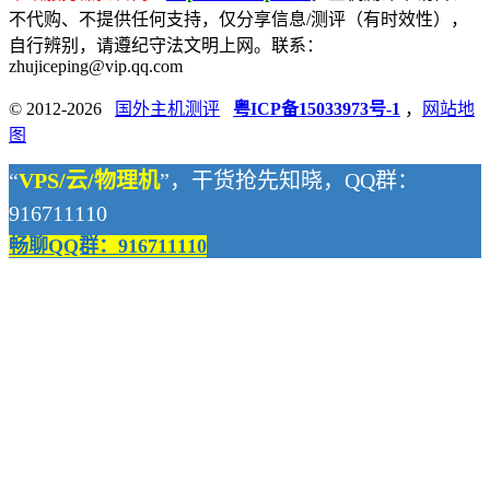
不代购、不提供任何支持，仅分享信息/测评（有时效性），
自行辨别，请遵纪守法文明上网。联系：
zhujiceping@vip.qq.com
© 2012-2026
国外主机测评
粤ICP备15033973号-1
，
网站地
图
“
VPS/云/物理机
”，干货抢先知晓，QQ群：
916711110
畅聊QQ群：916711110