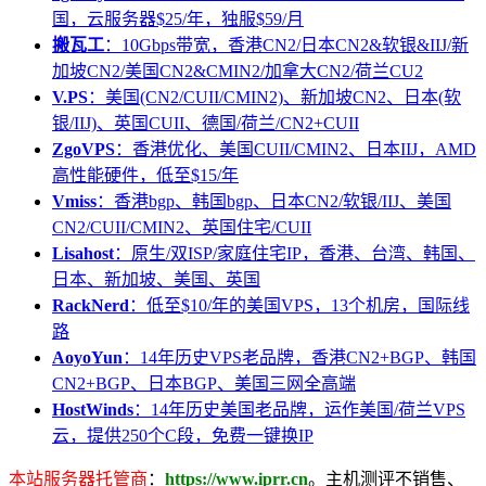
国，云服务器$25/年，独服$59/月
搬瓦工
：10Gbps带宽，香港CN2/日本CN2&软银&IIJ/新
加坡CN2/美国CN2&CMIN2/加拿大CN2/荷兰CU2
V.PS
：美国(CN2/CUII/CMIN2)、新加坡CN2、日本(软
银/IIJ)、英国CUII、德国/荷兰/CN2+CUII
ZgoVPS
：香港优化、美国CUII/CMIN2、日本IIJ，AMD
高性能硬件，低至$15/年
Vmiss
：香港bgp、韩国bgp、日本CN2/软银/IIJ、美国
CN2/CUII/CMIN2、英国住宅/CUII
Lisahost
：原生/双ISP/家庭住宅IP，香港、台湾、韩国、
日本、新加坡、美国、英国
RackNerd
：低至$10/年的美国VPS，13个机房，国际线
路
AoyoYun
：14年历史VPS老品牌，香港CN2+BGP、韩国
CN2+BGP、日本BGP、美国三网全高端
HostWinds
：14年历史美国老品牌，运作美国/荷兰VPS
云，提供250个C段，免费一键换IP
本站服务器托管商
：
https://www.iprr.cn
。主机测评不销售、