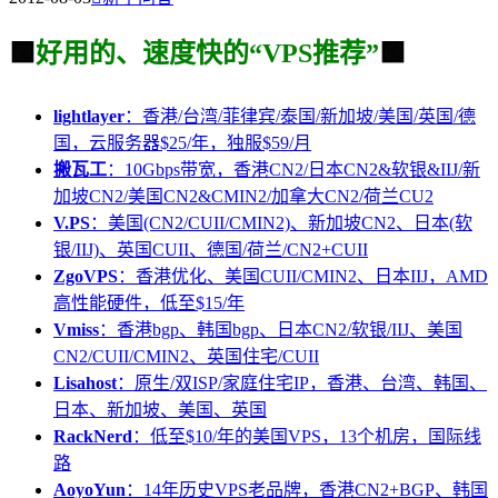
🟩
好用的、速度快的“VPS推荐”
🟩
lightlayer
：香港/台湾/菲律宾/泰国/新加坡/美国/英国/德
国，云服务器$25/年，独服$59/月
搬瓦工
：10Gbps带宽，香港CN2/日本CN2&软银&IIJ/新
加坡CN2/美国CN2&CMIN2/加拿大CN2/荷兰CU2
V.PS
：美国(CN2/CUII/CMIN2)、新加坡CN2、日本(软
银/IIJ)、英国CUII、德国/荷兰/CN2+CUII
ZgoVPS
：香港优化、美国CUII/CMIN2、日本IIJ，AMD
高性能硬件，低至$15/年
Vmiss
：香港bgp、韩国bgp、日本CN2/软银/IIJ、美国
CN2/CUII/CMIN2、英国住宅/CUII
Lisahost
：原生/双ISP/家庭住宅IP，香港、台湾、韩国、
日本、新加坡、美国、英国
RackNerd
：低至$10/年的美国VPS，13个机房，国际线
路
AoyoYun
：14年历史VPS老品牌，香港CN2+BGP、韩国