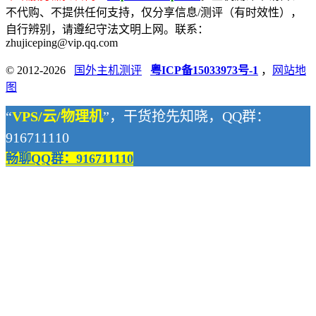
不代购、不提供任何支持，仅分享信息/测评（有时效性），
自行辨别，请遵纪守法文明上网。联系：
zhujiceping@vip.qq.com
© 2012-2026
国外主机测评
粤ICP备15033973号-1
，
网站地
图
“
VPS/云/物理机
”，干货抢先知晓，QQ群：
916711110
畅聊QQ群：916711110