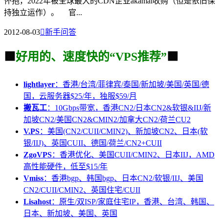
怀抱，2022年被全球最大的CDN企业akamai收购（但是依旧保
持独立运作）。 官...
2012-08-03

新手问答
🟩
好用的、速度快的“VPS推荐”
🟩
lightlayer
：香港/台湾/菲律宾/泰国/新加坡/美国/英国/德
国，云服务器$25/年，独服$59/月
搬瓦工
：10Gbps带宽，香港CN2/日本CN2&软银&IIJ/新
加坡CN2/美国CN2&CMIN2/加拿大CN2/荷兰CU2
V.PS
：美国(CN2/CUII/CMIN2)、新加坡CN2、日本(软
银/IIJ)、英国CUII、德国/荷兰/CN2+CUII
ZgoVPS
：香港优化、美国CUII/CMIN2、日本IIJ，AMD
高性能硬件，低至$15/年
Vmiss
：香港bgp、韩国bgp、日本CN2/软银/IIJ、美国
CN2/CUII/CMIN2、英国住宅/CUII
Lisahost
：原生/双ISP/家庭住宅IP，香港、台湾、韩国、
日本、新加坡、美国、英国