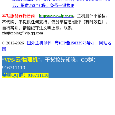
云，提供250个C段，免费一键换IP
本站服务器托管商
：
https://www.iprr.cn
。主机测评不销售、
不代购、不提供任何支持，仅分享信息/测评（有时效性），
自行辨别，请遵纪守法文明上网。联系：
zhujiceping@vip.qq.com
© 2012-2026
国外主机测评
粤ICP备15033973号-1
，
网站地
图
“
VPS/云/物理机
”，干货抢先知晓，QQ群：
916711110
畅聊QQ群：916711110