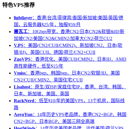
特色VPS推荐
lightlayer
：香港/台湾/菲律宾/泰国/新加坡/美国/英国/德
国，云服务器$25/年，独服$59/月
搬瓦工
：10Gbps带宽，香港CN2/日本CN2&软银&IIJ/新
加坡CN2/美国CN2&CMIN2/加拿大CN2/荷兰CU2
V.PS
：美国(CN2/CUII/CMIN2)、新加坡CN2、日本(软
银/IIJ)、英国CUII、德国/荷兰/CN2+CUII
ZgoVPS
：香港优化、美国CUII/CMIN2、日本IIJ，AMD
高性能硬件，低至$15/年
Vmiss
：香港bgp、韩国bgp、日本CN2/软银/IIJ、美国
CN2/CUII/CMIN2、英国住宅/CUII
Lisahost
：原生/双ISP/家庭住宅IP，香港、台湾、韩国、
日本、新加坡、美国、英国
RackNerd
：低至$10/年的美国VPS，13个机房，国际线
路
AoyoYun
：14年历史VPS老品牌，香港CN2+BGP、韩国
CN2+BGP、日本BGP、美国三网全高端
HostWinds
：14年历史美国老品牌，运作美国/荷兰VPS