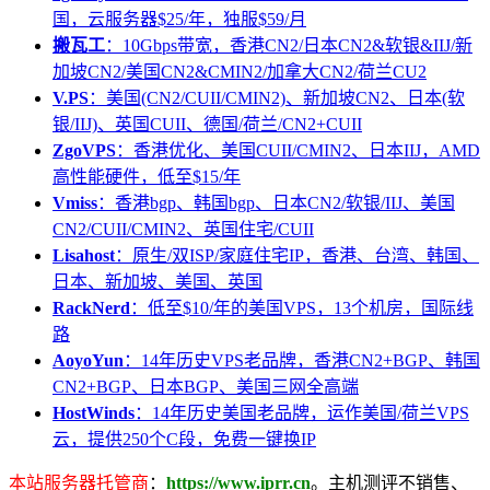
国，云服务器$25/年，独服$59/月
搬瓦工
：10Gbps带宽，香港CN2/日本CN2&软银&IIJ/新
加坡CN2/美国CN2&CMIN2/加拿大CN2/荷兰CU2
V.PS
：美国(CN2/CUII/CMIN2)、新加坡CN2、日本(软
银/IIJ)、英国CUII、德国/荷兰/CN2+CUII
ZgoVPS
：香港优化、美国CUII/CMIN2、日本IIJ，AMD
高性能硬件，低至$15/年
Vmiss
：香港bgp、韩国bgp、日本CN2/软银/IIJ、美国
CN2/CUII/CMIN2、英国住宅/CUII
Lisahost
：原生/双ISP/家庭住宅IP，香港、台湾、韩国、
日本、新加坡、美国、英国
RackNerd
：低至$10/年的美国VPS，13个机房，国际线
路
AoyoYun
：14年历史VPS老品牌，香港CN2+BGP、韩国
CN2+BGP、日本BGP、美国三网全高端
HostWinds
：14年历史美国老品牌，运作美国/荷兰VPS
云，提供250个C段，免费一键换IP
本站服务器托管商
：
https://www.iprr.cn
。主机测评不销售、