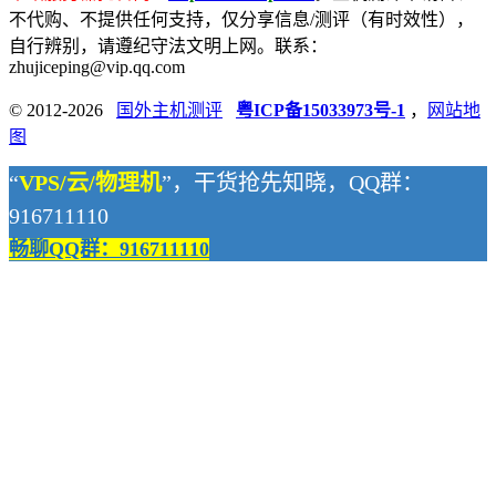
不代购、不提供任何支持，仅分享信息/测评（有时效性），
自行辨别，请遵纪守法文明上网。联系：
zhujiceping@vip.qq.com
© 2012-2026
国外主机测评
粤ICP备15033973号-1
，
网站地
图
“
VPS/云/物理机
”，干货抢先知晓，QQ群：
916711110
畅聊QQ群：916711110