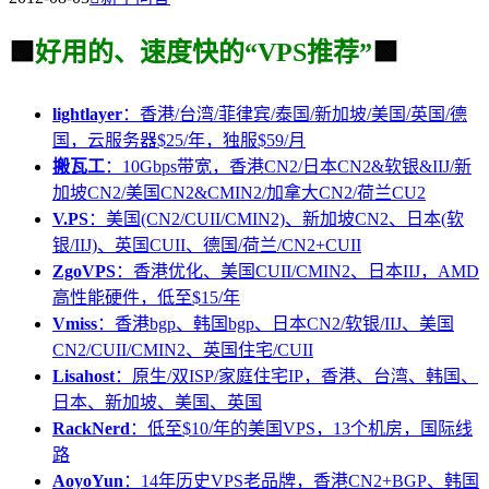
🟩
好用的、速度快的“VPS推荐”
🟩
lightlayer
：香港/台湾/菲律宾/泰国/新加坡/美国/英国/德
国，云服务器$25/年，独服$59/月
搬瓦工
：10Gbps带宽，香港CN2/日本CN2&软银&IIJ/新
加坡CN2/美国CN2&CMIN2/加拿大CN2/荷兰CU2
V.PS
：美国(CN2/CUII/CMIN2)、新加坡CN2、日本(软
银/IIJ)、英国CUII、德国/荷兰/CN2+CUII
ZgoVPS
：香港优化、美国CUII/CMIN2、日本IIJ，AMD
高性能硬件，低至$15/年
Vmiss
：香港bgp、韩国bgp、日本CN2/软银/IIJ、美国
CN2/CUII/CMIN2、英国住宅/CUII
Lisahost
：原生/双ISP/家庭住宅IP，香港、台湾、韩国、
日本、新加坡、美国、英国
RackNerd
：低至$10/年的美国VPS，13个机房，国际线
路
AoyoYun
：14年历史VPS老品牌，香港CN2+BGP、韩国