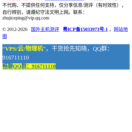
不代购、不提供任何支持，仅分享信息/测评（有时效性），
自行辨别，请遵纪守法文明上网。联系：
zhujiceping@vip.qq.com
© 2012-2026
国外主机测评
粤ICP备15033973号-1
，
网站地
图
“
VPS/云/物理机
”，干货抢先知晓，QQ群：
916711110
畅聊QQ群：916711110