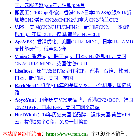
国，云服务器$25/年，独服$59/月
搬瓦工
：10Gbps带宽，香港CN2/日本CN2&软银&IIJ/新
加坡CN2/美国CN2&CMIN2/加拿大CN2/荷兰CU2
V.PS
：美国(CN2/CUII/CMIN2)、新加坡CN2、日本(软
银/IIJ)、英国CUII、德国/荷兰/CN2+CUII
ZgoVPS
：香港优化、美国CUII/CMIN2、日本IIJ，AMD
高性能硬件，低至$15/年
Vmiss
：香港bgp、韩国bgp、日本CN2/软银/IIJ、美国
CN2/CUII/CMIN2、英国住宅/CUII
Lisahost
：原生/双ISP/家庭住宅IP，香港、台湾、韩国、
日本、新加坡、美国、英国
RackNerd
：低至$10/年的美国VPS，13个机房，国际线
路
AoyoYun
：14年历史VPS老品牌，香港CN2+BGP、韩国
CN2+BGP、日本BGP、美国三网全高端
HostWinds
：14年历史美国老品牌，运作美国/荷兰VPS
云，提供250个C段，免费一键换IP
本站服务器托管商
：
https://www.iprr.cn
。主机测评不销售、