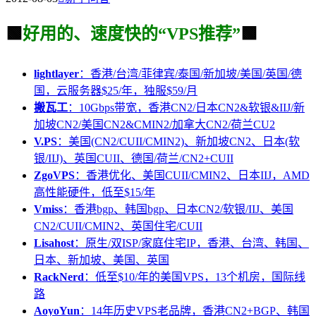
🟩
好用的、速度快的“VPS推荐”
🟩
lightlayer
：香港/台湾/菲律宾/泰国/新加坡/美国/英国/德
国，云服务器$25/年，独服$59/月
搬瓦工
：10Gbps带宽，香港CN2/日本CN2&软银&IIJ/新
加坡CN2/美国CN2&CMIN2/加拿大CN2/荷兰CU2
V.PS
：美国(CN2/CUII/CMIN2)、新加坡CN2、日本(软
银/IIJ)、英国CUII、德国/荷兰/CN2+CUII
ZgoVPS
：香港优化、美国CUII/CMIN2、日本IIJ，AMD
高性能硬件，低至$15/年
Vmiss
：香港bgp、韩国bgp、日本CN2/软银/IIJ、美国
CN2/CUII/CMIN2、英国住宅/CUII
Lisahost
：原生/双ISP/家庭住宅IP，香港、台湾、韩国、
日本、新加坡、美国、英国
RackNerd
：低至$10/年的美国VPS，13个机房，国际线
路
AoyoYun
：14年历史VPS老品牌，香港CN2+BGP、韩国