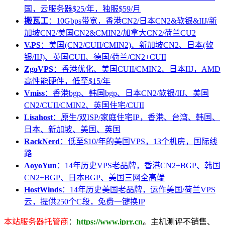
国，云服务器$25/年，独服$59/月
搬瓦工
：10Gbps带宽，香港CN2/日本CN2&软银&IIJ/新
加坡CN2/美国CN2&CMIN2/加拿大CN2/荷兰CU2
V.PS
：美国(CN2/CUII/CMIN2)、新加坡CN2、日本(软
银/IIJ)、英国CUII、德国/荷兰/CN2+CUII
ZgoVPS
：香港优化、美国CUII/CMIN2、日本IIJ，AMD
高性能硬件，低至$15/年
Vmiss
：香港bgp、韩国bgp、日本CN2/软银/IIJ、美国
CN2/CUII/CMIN2、英国住宅/CUII
Lisahost
：原生/双ISP/家庭住宅IP，香港、台湾、韩国、
日本、新加坡、美国、英国
RackNerd
：低至$10/年的美国VPS，13个机房，国际线
路
AoyoYun
：14年历史VPS老品牌，香港CN2+BGP、韩国
CN2+BGP、日本BGP、美国三网全高端
HostWinds
：14年历史美国老品牌，运作美国/荷兰VPS
云，提供250个C段，免费一键换IP
本站服务器托管商
：
https://www.iprr.cn
。主机测评不销售、