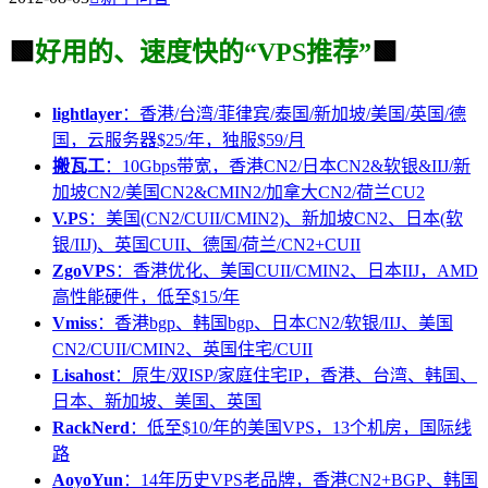
🟩
好用的、速度快的“VPS推荐”
🟩
lightlayer
：香港/台湾/菲律宾/泰国/新加坡/美国/英国/德
国，云服务器$25/年，独服$59/月
搬瓦工
：10Gbps带宽，香港CN2/日本CN2&软银&IIJ/新
加坡CN2/美国CN2&CMIN2/加拿大CN2/荷兰CU2
V.PS
：美国(CN2/CUII/CMIN2)、新加坡CN2、日本(软
银/IIJ)、英国CUII、德国/荷兰/CN2+CUII
ZgoVPS
：香港优化、美国CUII/CMIN2、日本IIJ，AMD
高性能硬件，低至$15/年
Vmiss
：香港bgp、韩国bgp、日本CN2/软银/IIJ、美国
CN2/CUII/CMIN2、英国住宅/CUII
Lisahost
：原生/双ISP/家庭住宅IP，香港、台湾、韩国、
日本、新加坡、美国、英国
RackNerd
：低至$10/年的美国VPS，13个机房，国际线
路
AoyoYun
：14年历史VPS老品牌，香港CN2+BGP、韩国