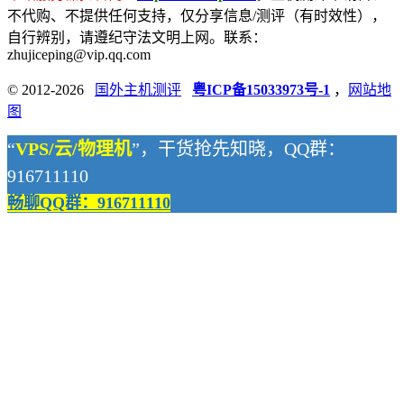
不代购、不提供任何支持，仅分享信息/测评（有时效性），
自行辨别，请遵纪守法文明上网。联系：
zhujiceping@vip.qq.com
© 2012-2026
国外主机测评
粤ICP备15033973号-1
，
网站地
图
“
VPS/云/物理机
”，干货抢先知晓，QQ群：
916711110
畅聊QQ群：916711110