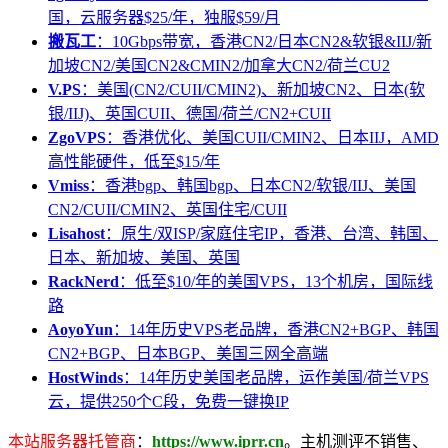
国，云服务器$25/年，独服$59/月
搬瓦工
：10Gbps带宽，香港CN2/日本CN2&软银&IIJ/新
加坡CN2/美国CN2&CMIN2/加拿大CN2/荷兰CU2
V.PS
：美国(CN2/CUII/CMIN2)、新加坡CN2、日本(软
银/IIJ)、英国CUII、德国/荷兰/CN2+CUII
ZgoVPS
：香港优化、美国CUII/CMIN2、日本IIJ，AMD
高性能硬件，低至$15/年
Vmiss
：香港bgp、韩国bgp、日本CN2/软银/IIJ、美国
CN2/CUII/CMIN2、英国住宅/CUII
Lisahost
：原生/双ISP/家庭住宅IP，香港、台湾、韩国、
日本、新加坡、美国、英国
RackNerd
：低至$10/年的美国VPS，13个机房，国际线
路
AoyoYun
：14年历史VPS老品牌，香港CN2+BGP、韩国
CN2+BGP、日本BGP、美国三网全高端
HostWinds
：14年历史美国老品牌，运作美国/荷兰VPS
云，提供250个C段，免费一键换IP
本站服务器托管商
：
https://www.iprr.cn
。主机测评不销售、