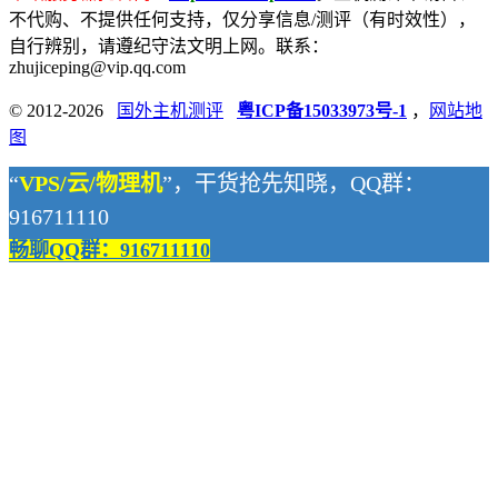
不代购、不提供任何支持，仅分享信息/测评（有时效性），
自行辨别，请遵纪守法文明上网。联系：
zhujiceping@vip.qq.com
© 2012-2026
国外主机测评
粤ICP备15033973号-1
，
网站地
图
“
VPS/云/物理机
”，干货抢先知晓，QQ群：
916711110
畅聊QQ群：916711110