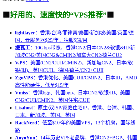
🟩
好用的、速度快的“VPS推荐”
🟩
lightlayer
：香港/台湾/菲律宾/泰国/新加坡/美国/英国/德
国，云服务器$25/年，独服$59/月
搬瓦工
：10Gbps带宽，香港CN2/日本CN2&软银&IIJ/新
加坡CN2/美国CN2&CMIN2/加拿大CN2/荷兰CU2
V.PS
：美国(CN2/CUII/CMIN2)、新加坡CN2、日本(软
银/IIJ)、英国CUII、德国/荷兰/CN2+CUII
ZgoVPS
：香港优化、美国CUII/CMIN2、日本IIJ，AMD
高性能硬件，低至$15/年
Vmiss
：香港bgp、韩国bgp、日本CN2/软银/IIJ、美国
CN2/CUII/CMIN2、英国住宅/CUII
Lisahost
：原生/双ISP/家庭住宅IP，香港、台湾、韩国、
日本、新加坡、美国、英国
RackNerd
：低至$10/年的美国VPS，13个机房，国际线
路
AoyoYun
：14年历史VPS老品牌，香港CN2+BGP、韩国