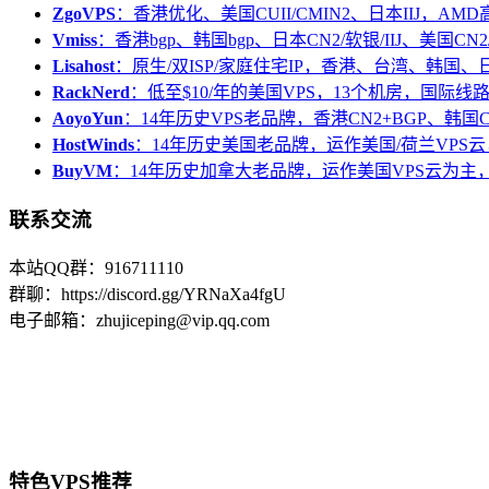
ZgoVPS
：香港优化、美国CUII/CMIN2、日本IIJ，AM
Vmiss
：香港bgp、韩国bgp、日本CN2/软银/IIJ、美国CN2/
Lisahost
：原生/双ISP/家庭住宅IP，香港、台湾、韩国
RackNerd
：低至$10/年的美国VPS，13个机房，国际线
AoyoYun
：14年历史VPS老品牌，香港CN2+BGP、韩国
HostWinds
：14年历史美国老品牌，运作美国/荷兰VPS云
BuyVM
：14年历史加拿大老品牌，运作美国VPS云为主，
联系交流
本站QQ群：916711110
群聊：https://discord.gg/YRNaXa4fgU
电子邮箱：zhujiceping@vip.qq.com
特色VPS推荐