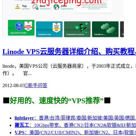
Linode VPS云服务器详细介绍、购买
linode，美国VPS公司（云服务器商家），于2003年正式成立
作）。 官...
2012-08-03

新手问答
🟩
好用的、速度快的“VPS推荐”
🟩
lightlayer
：香港/台湾/菲律宾/泰国/新加坡/美国/英国/德国
搬瓦工
：10Gbps带宽，香港CN2/日本CN2&软银&IIJ/新加
V.PS
：美国(CN2/CUII/CMIN2)、新加坡CN2、日本(软银/I