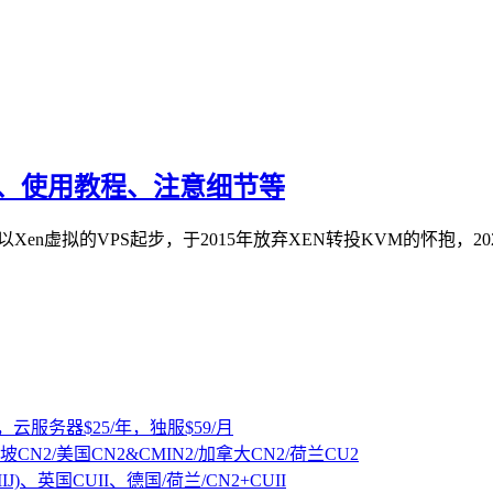
教程、使用教程、注意细节等
，以Xen虚拟的VPS起步，于2015年放弃XEN转投KVM的怀抱，2
，云服务器$25/年，独服$59/月
坡CN2/美国CN2&CMIN2/加拿大CN2/荷兰CU2
IJ)、英国CUII、德国/荷兰/CN2+CUII