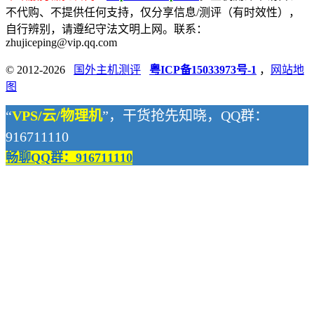
不代购、不提供任何支持，仅分享信息/测评（有时效性），
自行辨别，请遵纪守法文明上网。联系：
zhujiceping@vip.qq.com
© 2012-2026
国外主机测评
粤ICP备15033973号-1
，
网站地
图
“
VPS/云/物理机
”，干货抢先知晓，QQ群：
916711110
畅聊QQ群：916711110