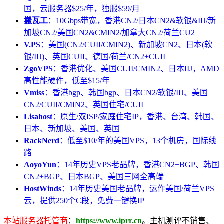
国，云服务器$25/年，独服$59/月
搬瓦工
：10Gbps带宽，香港CN2/日本CN2&软银&IIJ/新
加坡CN2/美国CN2&CMIN2/加拿大CN2/荷兰CU2
V.PS
：美国(CN2/CUII/CMIN2)、新加坡CN2、日本(软
银/IIJ)、英国CUII、德国/荷兰/CN2+CUII
ZgoVPS
：香港优化、美国CUII/CMIN2、日本IIJ，AMD
高性能硬件，低至$15/年
Vmiss
：香港bgp、韩国bgp、日本CN2/软银/IIJ、美国
CN2/CUII/CMIN2、英国住宅/CUII
Lisahost
：原生/双ISP/家庭住宅IP，香港、台湾、韩国、
日本、新加坡、美国、英国
RackNerd
：低至$10/年的美国VPS，13个机房，国际线
路
AoyoYun
：14年历史VPS老品牌，香港CN2+BGP、韩国
CN2+BGP、日本BGP、美国三网全高端
HostWinds
：14年历史美国老品牌，运作美国/荷兰VPS
云，提供250个C段，免费一键换IP
本站服务器托管商
：
https://www.iprr.cn
。主机测评不销售、