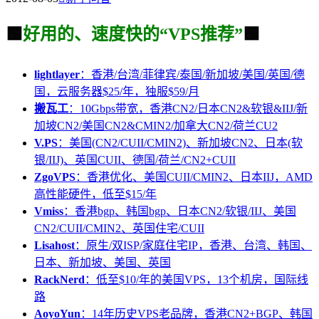
🟩
好用的、速度快的“VPS推荐”
🟩
lightlayer
：香港/台湾/菲律宾/泰国/新加坡/美国/英国/德
国，云服务器$25/年，独服$59/月
搬瓦工
：10Gbps带宽，香港CN2/日本CN2&软银&IIJ/新
加坡CN2/美国CN2&CMIN2/加拿大CN2/荷兰CU2
V.PS
：美国(CN2/CUII/CMIN2)、新加坡CN2、日本(软
银/IIJ)、英国CUII、德国/荷兰/CN2+CUII
ZgoVPS
：香港优化、美国CUII/CMIN2、日本IIJ，AMD
高性能硬件，低至$15/年
Vmiss
：香港bgp、韩国bgp、日本CN2/软银/IIJ、美国
CN2/CUII/CMIN2、英国住宅/CUII
Lisahost
：原生/双ISP/家庭住宅IP，香港、台湾、韩国、
日本、新加坡、美国、英国
RackNerd
：低至$10/年的美国VPS，13个机房，国际线
路
AoyoYun
：14年历史VPS老品牌，香港CN2+BGP、韩国