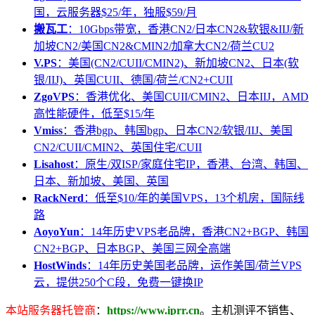
国，云服务器$25/年，独服$59/月
搬瓦工
：10Gbps带宽，香港CN2/日本CN2&软银&IIJ/新
加坡CN2/美国CN2&CMIN2/加拿大CN2/荷兰CU2
V.PS
：美国(CN2/CUII/CMIN2)、新加坡CN2、日本(软
银/IIJ)、英国CUII、德国/荷兰/CN2+CUII
ZgoVPS
：香港优化、美国CUII/CMIN2、日本IIJ，AMD
高性能硬件，低至$15/年
Vmiss
：香港bgp、韩国bgp、日本CN2/软银/IIJ、美国
CN2/CUII/CMIN2、英国住宅/CUII
Lisahost
：原生/双ISP/家庭住宅IP，香港、台湾、韩国、
日本、新加坡、美国、英国
RackNerd
：低至$10/年的美国VPS，13个机房，国际线
路
AoyoYun
：14年历史VPS老品牌，香港CN2+BGP、韩国
CN2+BGP、日本BGP、美国三网全高端
HostWinds
：14年历史美国老品牌，运作美国/荷兰VPS
云，提供250个C段，免费一键换IP
本站服务器托管商
：
https://www.iprr.cn
。主机测评不销售、