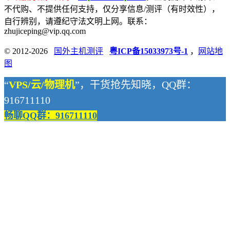
不代购、不提供任何支持，仅分享信息/测评（有时效性），
自行辨别，请遵纪守法文明上网。联系：
zhujiceping@vip.qq.com
© 2012-2026
国外主机测评
粤ICP备15033973号-1
，
网站地
图
“
VPS/云/物理机
”，干货抢先知晓，QQ群：
916711110
畅聊QQ群：916711110