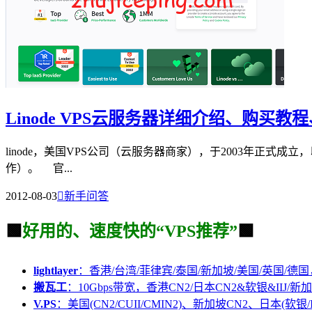
Linode VPS云服务器详细介绍、购买
linode，美国VPS公司（云服务器商家），于2003年正式成立
作）。 官...
2012-08-03

新手问答
🟩
好用的、速度快的“VPS推荐”
🟩
lightlayer
：香港/台湾/菲律宾/泰国/新加坡/美国/英国/德国
搬瓦工
：10Gbps带宽，香港CN2/日本CN2&软银&IIJ/新加
V.PS
：美国(CN2/CUII/CMIN2)、新加坡CN2、日本(软银/I