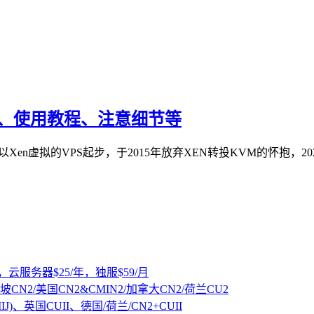
教程、使用教程、注意细节等
，以Xen虚拟的VPS起步，于2015年放弃XEN转投KVM的怀抱，2
，云服务器$25/年，独服$59/月
坡CN2/美国CN2&CMIN2/加拿大CN2/荷兰CU2
IJ)、英国CUII、德国/荷兰/CN2+CUII