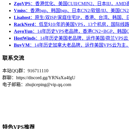
ZgoVPS
：香港优化、美国CUII/CMIN2、日本IIJ，AM
Vmiss
：香港bgp、韩国bgp、日本CN2/软银/IIJ、美国CN2/
Lisahost
：原生/双ISP/家庭住宅IP，香港、台湾、韩国
RackNerd
：低至$10/年的美国VPS，13个机房，国际线
AoyoYun
：14年历史VPS老品牌，香港CN2+BGP、韩国
HostWinds
：14年历史美国老品牌，运作美国/荷兰VPS云
BuyVM
：14年历史加拿大老品牌，运作美国VPS云为主，
联系交流
本站QQ群：916711110
群聊：https://discord.gg/YRNaXa4fgU
电子邮箱：zhujiceping@vip.qq.com
特色VPS推荐