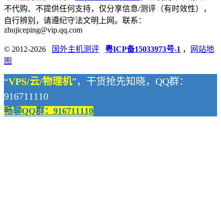
不代购、不提供任何支持，仅分享信息/测评（有时效性），
自行辨别，请遵纪守法文明上网。联系：
zhujiceping@vip.qq.com
© 2012-2026
国外主机测评
粤ICP备15033973号-1
，
网站地
图
“
VPS/云/物理机
”，干货抢先知晓，QQ群：
916711110
畅聊QQ群：916711110