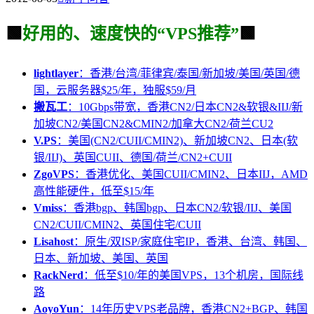
🟩
好用的、速度快的“VPS推荐”
🟩
lightlayer
：香港/台湾/菲律宾/泰国/新加坡/美国/英国/德
国，云服务器$25/年，独服$59/月
搬瓦工
：10Gbps带宽，香港CN2/日本CN2&软银&IIJ/新
加坡CN2/美国CN2&CMIN2/加拿大CN2/荷兰CU2
V.PS
：美国(CN2/CUII/CMIN2)、新加坡CN2、日本(软
银/IIJ)、英国CUII、德国/荷兰/CN2+CUII
ZgoVPS
：香港优化、美国CUII/CMIN2、日本IIJ，AMD
高性能硬件，低至$15/年
Vmiss
：香港bgp、韩国bgp、日本CN2/软银/IIJ、美国
CN2/CUII/CMIN2、英国住宅/CUII
Lisahost
：原生/双ISP/家庭住宅IP，香港、台湾、韩国、
日本、新加坡、美国、英国
RackNerd
：低至$10/年的美国VPS，13个机房，国际线
路
AoyoYun
：14年历史VPS老品牌，香港CN2+BGP、韩国