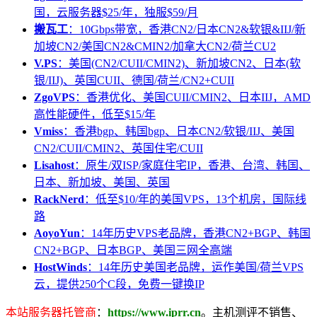
国，云服务器$25/年，独服$59/月
搬瓦工
：10Gbps带宽，香港CN2/日本CN2&软银&IIJ/新
加坡CN2/美国CN2&CMIN2/加拿大CN2/荷兰CU2
V.PS
：美国(CN2/CUII/CMIN2)、新加坡CN2、日本(软
银/IIJ)、英国CUII、德国/荷兰/CN2+CUII
ZgoVPS
：香港优化、美国CUII/CMIN2、日本IIJ，AMD
高性能硬件，低至$15/年
Vmiss
：香港bgp、韩国bgp、日本CN2/软银/IIJ、美国
CN2/CUII/CMIN2、英国住宅/CUII
Lisahost
：原生/双ISP/家庭住宅IP，香港、台湾、韩国、
日本、新加坡、美国、英国
RackNerd
：低至$10/年的美国VPS，13个机房，国际线
路
AoyoYun
：14年历史VPS老品牌，香港CN2+BGP、韩国
CN2+BGP、日本BGP、美国三网全高端
HostWinds
：14年历史美国老品牌，运作美国/荷兰VPS
云，提供250个C段，免费一键换IP
本站服务器托管商
：
https://www.iprr.cn
。主机测评不销售、