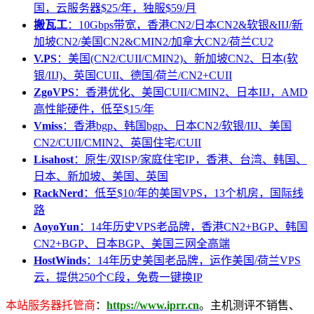
国，云服务器$25/年，独服$59/月
搬瓦工
：10Gbps带宽，香港CN2/日本CN2&软银&IIJ/新
加坡CN2/美国CN2&CMIN2/加拿大CN2/荷兰CU2
V.PS
：美国(CN2/CUII/CMIN2)、新加坡CN2、日本(软
银/IIJ)、英国CUII、德国/荷兰/CN2+CUII
ZgoVPS
：香港优化、美国CUII/CMIN2、日本IIJ，AMD
高性能硬件，低至$15/年
Vmiss
：香港bgp、韩国bgp、日本CN2/软银/IIJ、美国
CN2/CUII/CMIN2、英国住宅/CUII
Lisahost
：原生/双ISP/家庭住宅IP，香港、台湾、韩国、
日本、新加坡、美国、英国
RackNerd
：低至$10/年的美国VPS，13个机房，国际线
路
AoyoYun
：14年历史VPS老品牌，香港CN2+BGP、韩国
CN2+BGP、日本BGP、美国三网全高端
HostWinds
：14年历史美国老品牌，运作美国/荷兰VPS
云，提供250个C段，免费一键换IP
本站服务器托管商
：
https://www.iprr.cn
。主机测评不销售、