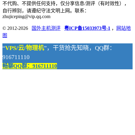
不代购、不提供任何支持，仅分享信息/测评（有时效性），
自行辨别，请遵纪守法文明上网。联系：
zhujiceping@vip.qq.com
© 2012-2026
国外主机测评
粤ICP备15033973号-1
，
网站地
图
“
VPS/云/物理机
”，干货抢先知晓，QQ群：
916711110
畅聊QQ群：916711110