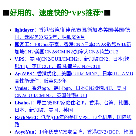
🟩
好用的、速度快的“VPS推荐”
🟩
lightlayer
：香港/台湾/菲律宾/泰国/新加坡/美国/英国/德
国，云服务器$25/年，独服$59/月
搬瓦工
：10Gbps带宽，香港CN2/日本CN2&软银&IIJ/新
加坡CN2/美国CN2&CMIN2/加拿大CN2/荷兰CU2
V.PS
：美国(CN2/CUII/CMIN2)、新加坡CN2、日本(软
银/IIJ)、英国CUII、德国/荷兰/CN2+CUII
ZgoVPS
：香港优化、美国CUII/CMIN2、日本IIJ，AMD
高性能硬件，低至$15/年
Vmiss
：香港bgp、韩国bgp、日本CN2/软银/IIJ、美国
CN2/CUII/CMIN2、英国住宅/CUII
Lisahost
：原生/双ISP/家庭住宅IP，香港、台湾、韩国、
日本、新加坡、美国、英国
RackNerd
：低至$10/年的美国VPS，13个机房，国际线
路
AoyoYun
：14年历史VPS老品牌，香港CN2+BGP、韩国