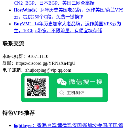
CN2+BGP、日本BGP、美国三网全高端
HostWinds
：14年历史美国老品牌，运作美国/荷兰VPS
云，提供250个C段，免费一键换IP
BuyVM
：14年历史加拿大老品牌，运作美国VPS云为
主，10Gbps带宽，不限流量，有便宜块存储
联系交流
本站QQ群：916711110
群聊：https://discord.gg/YRNaXa4fgU
电子邮箱：zhujiceping@vip.qq.com
特色VPS推荐
lightlayer
：香港/台湾/菲律宾/泰国/新加坡/美国/英国/德