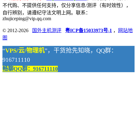
不代购、不提供任何支持，仅分享信息/测评（有时效性），
自行辨别，请遵纪守法文明上网。联系：
zhujiceping@vip.qq.com
© 2012-2026
国外主机测评
粤ICP备15033973号-1
，
网站地
图
“
VPS/云/物理机
”，干货抢先知晓，QQ群：
916711110
畅聊QQ群：916711110