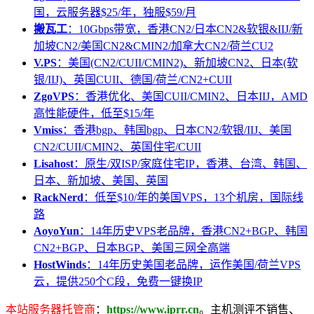
国，云服务器$25/年，独服$59/月
搬瓦工
：10Gbps带宽，香港CN2/日本CN2&软银&IIJ/新
加坡CN2/美国CN2&CMIN2/加拿大CN2/荷兰CU2
V.PS
：美国(CN2/CUII/CMIN2)、新加坡CN2、日本(软
银/IIJ)、英国CUII、德国/荷兰/CN2+CUII
ZgoVPS
：香港优化、美国CUII/CMIN2、日本IIJ，AMD
高性能硬件，低至$15/年
Vmiss
：香港bgp、韩国bgp、日本CN2/软银/IIJ、美国
CN2/CUII/CMIN2、英国住宅/CUII
Lisahost
：原生/双ISP/家庭住宅IP，香港、台湾、韩国、
日本、新加坡、美国、英国
RackNerd
：低至$10/年的美国VPS，13个机房，国际线
路
AoyoYun
：14年历史VPS老品牌，香港CN2+BGP、韩国
CN2+BGP、日本BGP、美国三网全高端
HostWinds
：14年历史美国老品牌，运作美国/荷兰VPS
云，提供250个C段，免费一键换IP
本站服务器托管商
：
https://www.iprr.cn
。主机测评不销售、