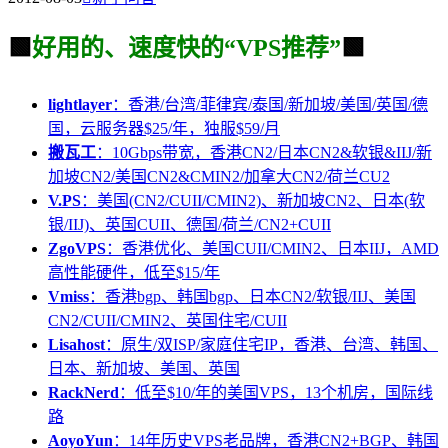
🟩
好用的、速度快的“VPS推荐”
🟩
lightlayer
：香港/台湾/菲律宾/泰国/新加坡/美国/英国/德
国，云服务器$25/年，独服$59/月
搬瓦工
：10Gbps带宽，香港CN2/日本CN2&软银&IIJ/新
加坡CN2/美国CN2&CMIN2/加拿大CN2/荷兰CU2
V.PS
：美国(CN2/CUII/CMIN2)、新加坡CN2、日本(软
银/IIJ)、英国CUII、德国/荷兰/CN2+CUII
ZgoVPS
：香港优化、美国CUII/CMIN2、日本IIJ，AMD
高性能硬件，低至$15/年
Vmiss
：香港bgp、韩国bgp、日本CN2/软银/IIJ、美国
CN2/CUII/CMIN2、英国住宅/CUII
Lisahost
：原生/双ISP/家庭住宅IP，香港、台湾、韩国、
日本、新加坡、美国、英国
RackNerd
：低至$10/年的美国VPS，13个机房，国际线
路
AoyoYun
：14年历史VPS老品牌，香港CN2+BGP、韩国