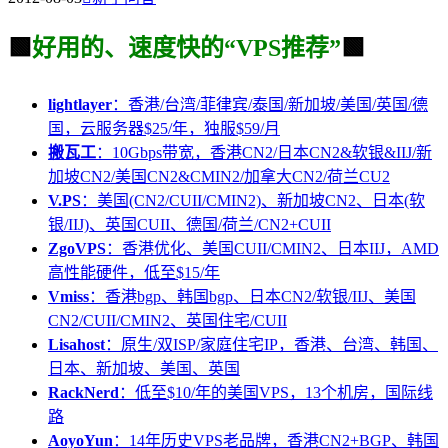
🟩
好用的、速度快的“VPS推荐”
🟩
lightlayer
：香港/台湾/菲律宾/泰国/新加坡/美国/英国/德
国，云服务器$25/年，独服$59/月
搬瓦工
：10Gbps带宽，香港CN2/日本CN2&软银&IIJ/新
加坡CN2/美国CN2&CMIN2/加拿大CN2/荷兰CU2
V.PS
：美国(CN2/CUII/CMIN2)、新加坡CN2、日本(软
银/IIJ)、英国CUII、德国/荷兰/CN2+CUII
ZgoVPS
：香港优化、美国CUII/CMIN2、日本IIJ，AMD
高性能硬件，低至$15/年
Vmiss
：香港bgp、韩国bgp、日本CN2/软银/IIJ、美国
CN2/CUII/CMIN2、英国住宅/CUII
Lisahost
：原生/双ISP/家庭住宅IP，香港、台湾、韩国、
日本、新加坡、美国、英国
RackNerd
：低至$10/年的美国VPS，13个机房，国际线
路
AoyoYun
：14年历史VPS老品牌，香港CN2+BGP、韩国