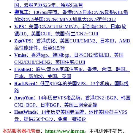
国，云服务器$25/年，独服$59/月
搬瓦工
：10Gbps带宽，香港CN2/日本CN2&软银&IIJ/新
加坡CN2/美国CN2&CMIN2/加拿大CN2/荷兰CU2
V.PS
：美国(CN2/CUII/CMIN2)、新加坡CN2、日本(软
银/IIJ)、英国CUII、德国/荷兰/CN2+CUII
ZgoVPS
：香港优化、美国CUII/CMIN2、日本IIJ，AMD
高性能硬件，低至$15/年
Vmiss
：香港bgp、韩国bgp、日本CN2/软银/IIJ、美国
CN2/CUII/CMIN2、英国住宅/CUII
Lisahost
：原生/双ISP/家庭住宅IP，香港、台湾、韩国、
日本、新加坡、美国、英国
RackNerd
：低至$10/年的美国VPS，13个机房，国际线
路
AoyoYun
：14年历史VPS老品牌，香港CN2+BGP、韩国
CN2+BGP、日本BGP、美国三网全高端
HostWinds
：14年历史美国老品牌，运作美国/荷兰VPS
云，提供250个C段，免费一键换IP
本站服务器托管商
：
https://www.iprr.cn
。主机测评不销售、