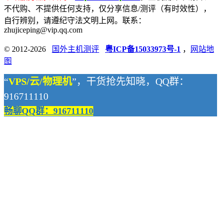
不代购、不提供任何支持，仅分享信息/测评（有时效性），
自行辨别，请遵纪守法文明上网。联系：
zhujiceping@vip.qq.com
© 2012-2026
国外主机测评
粤ICP备15033973号-1
，
网站地
图
“
VPS/云/物理机
”，干货抢先知晓，QQ群：
916711110
畅聊QQ群：916711110