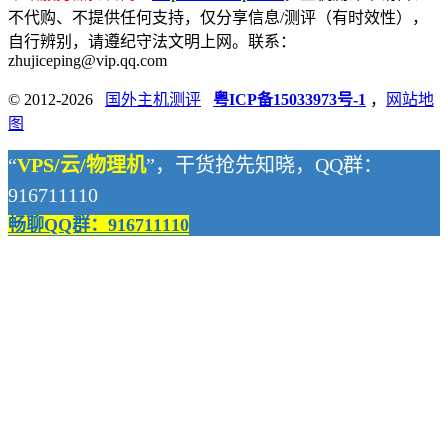
不代购、不提供任何支持，仅分享信息/测评（有时效性），
自行辨别，请遵纪守法文明上网。联系：
zhujiceping@vip.qq.com
© 2012-2026
国外主机测评
粤ICP备15033973号-1
，
网站地
图
“
VPS/云/物理机
”，干货抢先知晓，QQ群：
916711110
畅聊QQ群：916711110