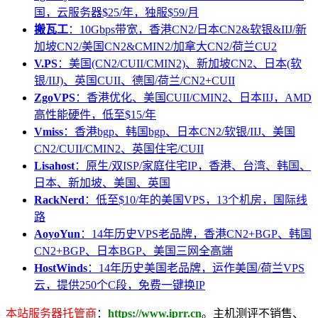
国，云服务器$25/年，独服$59/月
搬瓦工
：10Gbps带宽，香港CN2/日本CN2&软银&IIJ/新
加坡CN2/美国CN2&CMIN2/加拿大CN2/荷兰CU2
V.PS
：美国(CN2/CUII/CMIN2)、新加坡CN2、日本(软
银/IIJ)、英国CUII、德国/荷兰/CN2+CUII
ZgoVPS
：香港优化、美国CUII/CMIN2、日本IIJ，AMD
高性能硬件，低至$15/年
Vmiss
：香港bgp、韩国bgp、日本CN2/软银/IIJ、美国
CN2/CUII/CMIN2、英国住宅/CUII
Lisahost
：原生/双ISP/家庭住宅IP，香港、台湾、韩国、
日本、新加坡、美国、英国
RackNerd
：低至$10/年的美国VPS，13个机房，国际线
路
AoyoYun
：14年历史VPS老品牌，香港CN2+BGP、韩国
CN2+BGP、日本BGP、美国三网全高端
HostWinds
：14年历史美国老品牌，运作美国/荷兰VPS
云，提供250个C段，免费一键换IP
本站服务器托管商
：
https://www.iprr.cn
。主机测评不销售、