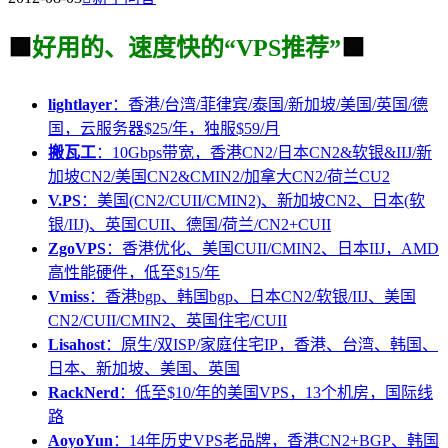
🟩
好用的、速度快的“VPS推荐”
🟩
lightlayer
：香港/台湾/菲律宾/泰国/新加坡/美国/英国/德
国，云服务器$25/年，独服$59/月
搬瓦工
：10Gbps带宽，香港CN2/日本CN2&软银&IIJ/新
加坡CN2/美国CN2&CMIN2/加拿大CN2/荷兰CU2
V.PS
：美国(CN2/CUII/CMIN2)、新加坡CN2、日本(软
银/IIJ)、英国CUII、德国/荷兰/CN2+CUII
ZgoVPS
：香港优化、美国CUII/CMIN2、日本IIJ，AMD
高性能硬件，低至$15/年
Vmiss
：香港bgp、韩国bgp、日本CN2/软银/IIJ、美国
CN2/CUII/CMIN2、英国住宅/CUII
Lisahost
：原生/双ISP/家庭住宅IP，香港、台湾、韩国、
日本、新加坡、美国、英国
RackNerd
：低至$10/年的美国VPS，13个机房，国际线
路
AoyoYun
：14年历史VPS老品牌，香港CN2+BGP、韩国