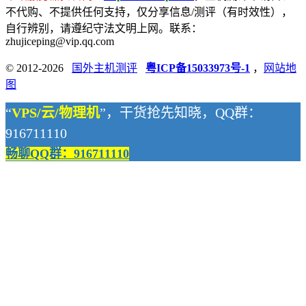
不代购、不提供任何支持，仅分享信息/测评（有时效性），
自行辨别，请遵纪守法文明上网。联系：
zhujiceping@vip.qq.com
© 2012-2026
国外主机测评
粤ICP备15033973号-1
，
网站地
图
“
VPS/云/物理机
”，干货抢先知晓，QQ群：
916711110
畅聊QQ群：916711110