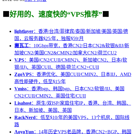
🟩
好用的、速度快的“VPS推荐”
🟩
lightlayer
：香港/台湾/菲律宾/泰国/新加坡/美国/英国/德
国，云服务器$25/年，独服$59/月
搬瓦工
：10Gbps带宽，香港CN2/日本CN2&软银&IIJ/新
加坡CN2/美国CN2&CMIN2/加拿大CN2/荷兰CU2
V.PS
：美国(CN2/CUII/CMIN2)、新加坡CN2、日本(软
银/IIJ)、英国CUII、德国/荷兰/CN2+CUII
ZgoVPS
：香港优化、美国CUII/CMIN2、日本IIJ，AMD
高性能硬件，低至$15/年
Vmiss
：香港bgp、韩国bgp、日本CN2/软银/IIJ、美国
CN2/CUII/CMIN2、英国住宅/CUII
Lisahost
：原生/双ISP/家庭住宅IP，香港、台湾、韩国、
日本、新加坡、美国、英国
RackNerd
：低至$10/年的美国VPS，13个机房，国际线
路
AoyoYun
：14年历史VPS老品牌，香港CN2+BGP、韩国