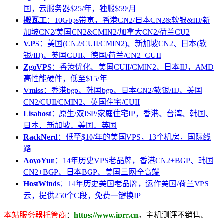
国，云服务器$25/年，独服$59/月
搬瓦工
：10Gbps带宽，香港CN2/日本CN2&软银&IIJ/新
加坡CN2/美国CN2&CMIN2/加拿大CN2/荷兰CU2
V.PS
：美国(CN2/CUII/CMIN2)、新加坡CN2、日本(软
银/IIJ)、英国CUII、德国/荷兰/CN2+CUII
ZgoVPS
：香港优化、美国CUII/CMIN2、日本IIJ，AMD
高性能硬件，低至$15/年
Vmiss
：香港bgp、韩国bgp、日本CN2/软银/IIJ、美国
CN2/CUII/CMIN2、英国住宅/CUII
Lisahost
：原生/双ISP/家庭住宅IP，香港、台湾、韩国、
日本、新加坡、美国、英国
RackNerd
：低至$10/年的美国VPS，13个机房，国际线
路
AoyoYun
：14年历史VPS老品牌，香港CN2+BGP、韩国
CN2+BGP、日本BGP、美国三网全高端
HostWinds
：14年历史美国老品牌，运作美国/荷兰VPS
云，提供250个C段，免费一键换IP
本站服务器托管商
：
https://www.iprr.cn
。主机测评不销售、