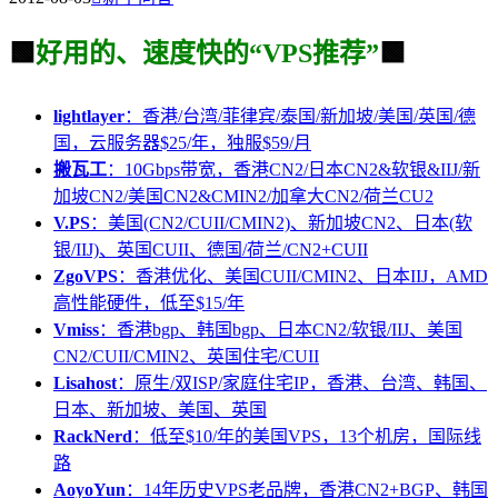
🟩
好用的、速度快的“VPS推荐”
🟩
lightlayer
：香港/台湾/菲律宾/泰国/新加坡/美国/英国/德
国，云服务器$25/年，独服$59/月
搬瓦工
：10Gbps带宽，香港CN2/日本CN2&软银&IIJ/新
加坡CN2/美国CN2&CMIN2/加拿大CN2/荷兰CU2
V.PS
：美国(CN2/CUII/CMIN2)、新加坡CN2、日本(软
银/IIJ)、英国CUII、德国/荷兰/CN2+CUII
ZgoVPS
：香港优化、美国CUII/CMIN2、日本IIJ，AMD
高性能硬件，低至$15/年
Vmiss
：香港bgp、韩国bgp、日本CN2/软银/IIJ、美国
CN2/CUII/CMIN2、英国住宅/CUII
Lisahost
：原生/双ISP/家庭住宅IP，香港、台湾、韩国、
日本、新加坡、美国、英国
RackNerd
：低至$10/年的美国VPS，13个机房，国际线
路
AoyoYun
：14年历史VPS老品牌，香港CN2+BGP、韩国