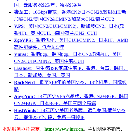
国，云服务器$25/年，独服$59/月
搬瓦工
：10Gbps带宽，香港CN2/日本CN2&软银&IIJ/新
加坡CN2/美国CN2&CMIN2/加拿大CN2/荷兰CU2
V.PS
：美国(CN2/CUII/CMIN2)、新加坡CN2、日本(软
银/IIJ)、英国CUII、德国/荷兰/CN2+CUII
ZgoVPS
：香港优化、美国CUII/CMIN2、日本IIJ，AMD
高性能硬件，低至$15/年
Vmiss
：香港bgp、韩国bgp、日本CN2/软银/IIJ、美国
CN2/CUII/CMIN2、英国住宅/CUII
Lisahost
：原生/双ISP/家庭住宅IP，香港、台湾、韩国、
日本、新加坡、美国、英国
RackNerd
：低至$10/年的美国VPS，13个机房，国际线
路
AoyoYun
：14年历史VPS老品牌，香港CN2+BGP、韩国
CN2+BGP、日本BGP、美国三网全高端
HostWinds
：14年历史美国老品牌，运作美国/荷兰VPS
云，提供250个C段，免费一键换IP
本站服务器托管商
：
https://www.iprr.cn
。主机测评不销售、