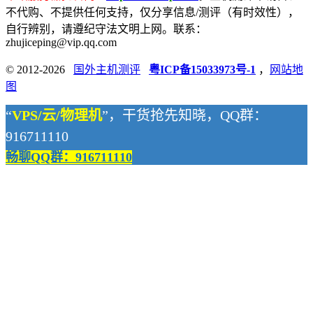
不代购、不提供任何支持，仅分享信息/测评（有时效性），
自行辨别，请遵纪守法文明上网。联系：
zhujiceping@vip.qq.com
© 2012-2026
国外主机测评
粤ICP备15033973号-1
，
网站地
图
“
VPS/云/物理机
”，干货抢先知晓，QQ群：
916711110
畅聊QQ群：916711110