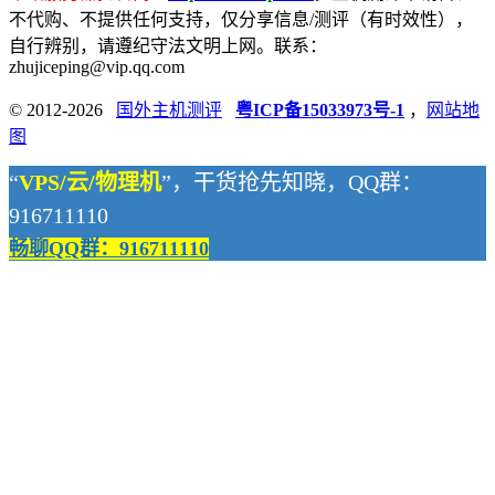
不代购、不提供任何支持，仅分享信息/测评（有时效性），
自行辨别，请遵纪守法文明上网。联系：
zhujiceping@vip.qq.com
© 2012-2026
国外主机测评
粤ICP备15033973号-1
，
网站地
图
“
VPS/云/物理机
”，干货抢先知晓，QQ群：
916711110
畅聊QQ群：916711110