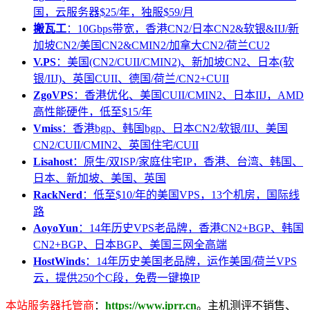
国，云服务器$25/年，独服$59/月
搬瓦工
：10Gbps带宽，香港CN2/日本CN2&软银&IIJ/新
加坡CN2/美国CN2&CMIN2/加拿大CN2/荷兰CU2
V.PS
：美国(CN2/CUII/CMIN2)、新加坡CN2、日本(软
银/IIJ)、英国CUII、德国/荷兰/CN2+CUII
ZgoVPS
：香港优化、美国CUII/CMIN2、日本IIJ，AMD
高性能硬件，低至$15/年
Vmiss
：香港bgp、韩国bgp、日本CN2/软银/IIJ、美国
CN2/CUII/CMIN2、英国住宅/CUII
Lisahost
：原生/双ISP/家庭住宅IP，香港、台湾、韩国、
日本、新加坡、美国、英国
RackNerd
：低至$10/年的美国VPS，13个机房，国际线
路
AoyoYun
：14年历史VPS老品牌，香港CN2+BGP、韩国
CN2+BGP、日本BGP、美国三网全高端
HostWinds
：14年历史美国老品牌，运作美国/荷兰VPS
云，提供250个C段，免费一键换IP
本站服务器托管商
：
https://www.iprr.cn
。主机测评不销售、