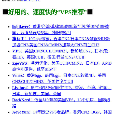
🟩
好用的、速度快的“VPS推荐”
🟩
lightlayer
：香港/台湾/菲律宾/泰国/新加坡/美国/英国/德
国，云服务器$25/年，独服$59/月
搬瓦工
：10Gbps带宽，香港CN2/日本CN2&软银&IIJ/新
加坡CN2/美国CN2&CMIN2/加拿大CN2/荷兰CU2
V.PS
：美国(CN2/CUII/CMIN2)、新加坡CN2、日本(软
银/IIJ)、英国CUII、德国/荷兰/CN2+CUII
ZgoVPS
：香港优化、美国CUII/CMIN2、日本IIJ，AMD
高性能硬件，低至$15/年
Vmiss
：香港bgp、韩国bgp、日本CN2/软银/IIJ、美国
CN2/CUII/CMIN2、英国住宅/CUII
Lisahost
：原生/双ISP/家庭住宅IP，香港、台湾、韩国、
日本、新加坡、美国、英国
RackNerd
：低至$10/年的美国VPS，13个机房，国际线
路
AoyoYun
：14年历史VPS老品牌，香港CN2+BGP、韩国