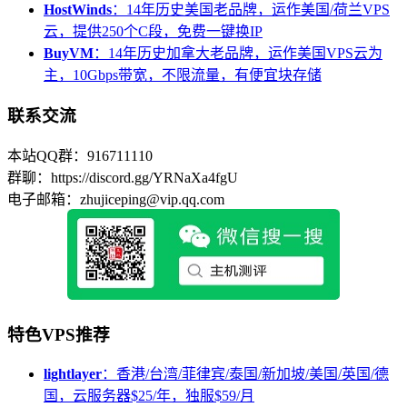
HostWinds
：14年历史美国老品牌，运作美国/荷兰VPS
云，提供250个C段，免费一键换IP
BuyVM
：14年历史加拿大老品牌，运作美国VPS云为
主，10Gbps带宽，不限流量，有便宜块存储
联系交流
本站QQ群：916711110
群聊：https://discord.gg/YRNaXa4fgU
电子邮箱：zhujiceping@vip.qq.com
特色VPS推荐
lightlayer
：香港/台湾/菲律宾/泰国/新加坡/美国/英国/德
国，云服务器$25/年，独服$59/月