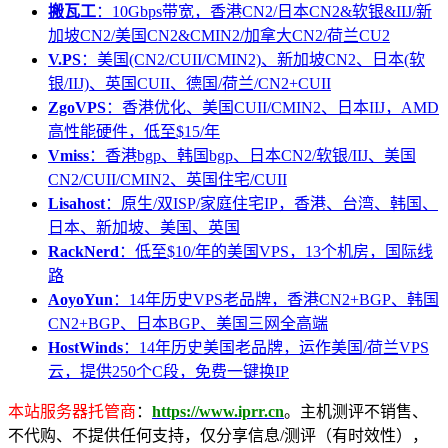
搬瓦工
：10Gbps带宽，香港CN2/日本CN2&软银&IIJ/新
加坡CN2/美国CN2&CMIN2/加拿大CN2/荷兰CU2
V.PS
：美国(CN2/CUII/CMIN2)、新加坡CN2、日本(软
银/IIJ)、英国CUII、德国/荷兰/CN2+CUII
ZgoVPS
：香港优化、美国CUII/CMIN2、日本IIJ，AMD
高性能硬件，低至$15/年
Vmiss
：香港bgp、韩国bgp、日本CN2/软银/IIJ、美国
CN2/CUII/CMIN2、英国住宅/CUII
Lisahost
：原生/双ISP/家庭住宅IP，香港、台湾、韩国、
日本、新加坡、美国、英国
RackNerd
：低至$10/年的美国VPS，13个机房，国际线
路
AoyoYun
：14年历史VPS老品牌，香港CN2+BGP、韩国
CN2+BGP、日本BGP、美国三网全高端
HostWinds
：14年历史美国老品牌，运作美国/荷兰VPS
云，提供250个C段，免费一键换IP
本站服务器托管商
：
https://www.iprr.cn
。主机测评不销售、
不代购、不提供任何支持，仅分享信息/测评（有时效性），