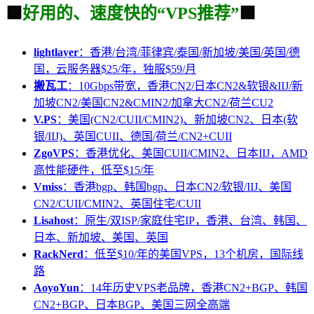
🟩
好用的、速度快的“VPS推荐”
🟩
lightlayer
：香港/台湾/菲律宾/泰国/新加坡/美国/英国/德
国，云服务器$25/年，独服$59/月
搬瓦工
：10Gbps带宽，香港CN2/日本CN2&软银&IIJ/新
加坡CN2/美国CN2&CMIN2/加拿大CN2/荷兰CU2
V.PS
：美国(CN2/CUII/CMIN2)、新加坡CN2、日本(软
银/IIJ)、英国CUII、德国/荷兰/CN2+CUII
ZgoVPS
：香港优化、美国CUII/CMIN2、日本IIJ，AMD
高性能硬件，低至$15/年
Vmiss
：香港bgp、韩国bgp、日本CN2/软银/IIJ、美国
CN2/CUII/CMIN2、英国住宅/CUII
Lisahost
：原生/双ISP/家庭住宅IP，香港、台湾、韩国、
日本、新加坡、美国、英国
RackNerd
：低至$10/年的美国VPS，13个机房，国际线
路
AoyoYun
：14年历史VPS老品牌，香港CN2+BGP、韩国
CN2+BGP、日本BGP、美国三网全高端