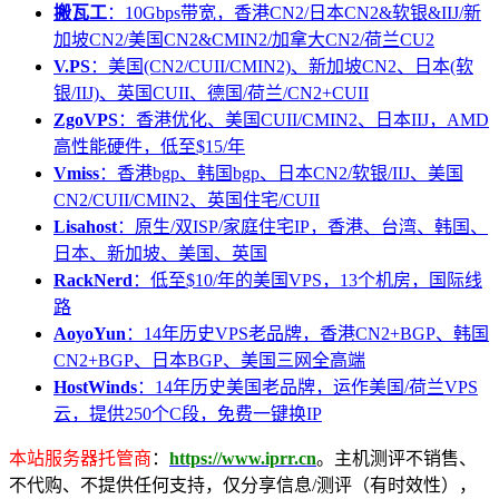
搬瓦工
：10Gbps带宽，香港CN2/日本CN2&软银&IIJ/新
加坡CN2/美国CN2&CMIN2/加拿大CN2/荷兰CU2
V.PS
：美国(CN2/CUII/CMIN2)、新加坡CN2、日本(软
银/IIJ)、英国CUII、德国/荷兰/CN2+CUII
ZgoVPS
：香港优化、美国CUII/CMIN2、日本IIJ，AMD
高性能硬件，低至$15/年
Vmiss
：香港bgp、韩国bgp、日本CN2/软银/IIJ、美国
CN2/CUII/CMIN2、英国住宅/CUII
Lisahost
：原生/双ISP/家庭住宅IP，香港、台湾、韩国、
日本、新加坡、美国、英国
RackNerd
：低至$10/年的美国VPS，13个机房，国际线
路
AoyoYun
：14年历史VPS老品牌，香港CN2+BGP、韩国
CN2+BGP、日本BGP、美国三网全高端
HostWinds
：14年历史美国老品牌，运作美国/荷兰VPS
云，提供250个C段，免费一键换IP
本站服务器托管商
：
https://www.iprr.cn
。主机测评不销售、
不代购、不提供任何支持，仅分享信息/测评（有时效性），