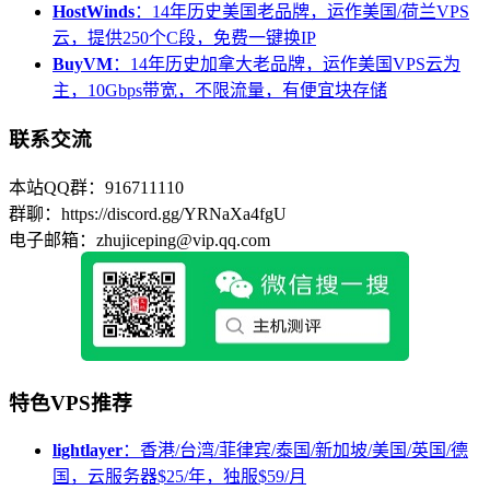
HostWinds
：14年历史美国老品牌，运作美国/荷兰VPS
云，提供250个C段，免费一键换IP
BuyVM
：14年历史加拿大老品牌，运作美国VPS云为
主，10Gbps带宽，不限流量，有便宜块存储
联系交流
本站QQ群：916711110
群聊：https://discord.gg/YRNaXa4fgU
电子邮箱：zhujiceping@vip.qq.com
特色VPS推荐
lightlayer
：香港/台湾/菲律宾/泰国/新加坡/美国/英国/德
国，云服务器$25/年，独服$59/月