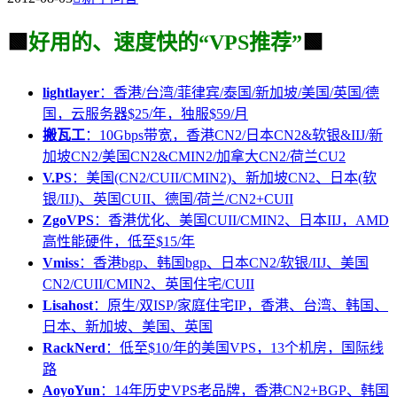
🟩
好用的、速度快的“VPS推荐”
🟩
lightlayer
：香港/台湾/菲律宾/泰国/新加坡/美国/英国/德
国，云服务器$25/年，独服$59/月
搬瓦工
：10Gbps带宽，香港CN2/日本CN2&软银&IIJ/新
加坡CN2/美国CN2&CMIN2/加拿大CN2/荷兰CU2
V.PS
：美国(CN2/CUII/CMIN2)、新加坡CN2、日本(软
银/IIJ)、英国CUII、德国/荷兰/CN2+CUII
ZgoVPS
：香港优化、美国CUII/CMIN2、日本IIJ，AMD
高性能硬件，低至$15/年
Vmiss
：香港bgp、韩国bgp、日本CN2/软银/IIJ、美国
CN2/CUII/CMIN2、英国住宅/CUII
Lisahost
：原生/双ISP/家庭住宅IP，香港、台湾、韩国、
日本、新加坡、美国、英国
RackNerd
：低至$10/年的美国VPS，13个机房，国际线
路
AoyoYun
：14年历史VPS老品牌，香港CN2+BGP、韩国