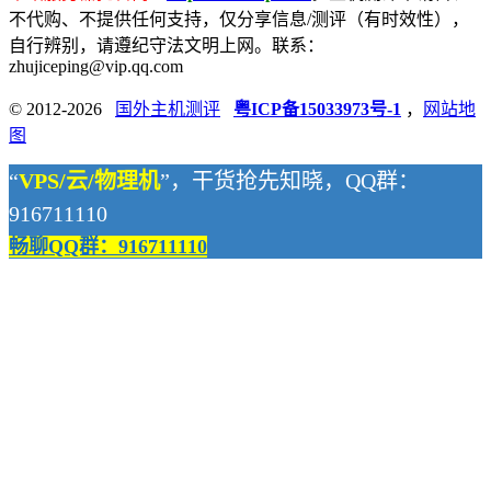
不代购、不提供任何支持，仅分享信息/测评（有时效性），
自行辨别，请遵纪守法文明上网。联系：
zhujiceping@vip.qq.com
© 2012-2026
国外主机测评
粤ICP备15033973号-1
，
网站地
图
“
VPS/云/物理机
”，干货抢先知晓，QQ群：
916711110
畅聊QQ群：916711110