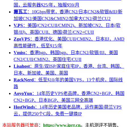
国，云服务器$25/年，独服$59/月
搬瓦工
：10Gbps带宽，香港CN2/日本CN2&软银&IIJ/新
加坡CN2/美国CN2&CMIN2/加拿大CN2/荷兰CU2
V.PS
：美国(CN2/CUII/CMIN2)、新加坡CN2、日本(软
银/IIJ)、英国CUII、德国/荷兰/CN2+CUII
ZgoVPS
：香港优化、美国CUII/CMIN2、日本IIJ，AMD
高性能硬件，低至$15/年
Vmiss
：香港bgp、韩国bgp、日本CN2/软银/IIJ、美国
CN2/CUII/CMIN2、英国住宅/CUII
Lisahost
：原生/双ISP/家庭住宅IP，香港、台湾、韩国、
日本、新加坡、美国、英国
RackNerd
：低至$10/年的美国VPS，13个机房，国际线
路
AoyoYun
：14年历史VPS老品牌，香港CN2+BGP、韩国
CN2+BGP、日本BGP、美国三网全高端
HostWinds
：14年历史美国老品牌，运作美国/荷兰VPS
云，提供250个C段，免费一键换IP
本站服务器托管商
：
https://www.iprr.cn
。主机测评不销售、